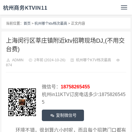
当前位置：
首页
>
杭州哪个ktv档次最高
> 正文内容
上海闵行区莘庄镇附近ktv招聘现场DJ,(不用交
台费)
ADMIN
2年前
(2024-10-26)
杭州哪个KTV档次最高
874
微信号：
18758265455
杭州in11KTV订房电话多少:1875826545
5
复制微信号
环境不错，很划算六小时呢，而且每个招聘门口都有