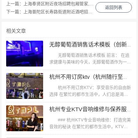
上一篇：
上海奉贤区附近夜场招聘包厢管家,加班双倍工资吗？
返回列表
钱柜福田店一直是我们k歌的据点，自助餐也不错，主要是
下一篇：
上海普陀区长寿路街道附近酒吧招聘酒水促销员,有没有年龄限制_
音响效果也不错。1.因为上步南路在修地铁，提前查好路
线比较好哦。2.上大众点评团购，可以提前订房，不过就
相关文章
是要到点才能登记开包房。3.新增了歌曲评分系统，你们
无醇葡萄酒销售话术模板（创新营销话术：打造无醇葡萄酒销售新体验）
懂的，会时不时的打击一下你的自信心。4.外带食品要收
无醇葡萄酒销售话术模板 前言： 在追
费。,上海闵行区莘庄镇附近ktv招聘现场DJ,(不用交台费)
求健康与美味的今天，无醇葡萄酒作为一种
小伙伴们比较喜欢的地方，这里音响设备比较好，歌比较
新兴的健康饮品，正逐渐走进消费者的视
新不错哦，还想继续去\\(≧▽≦)/
野。它不仅满足了人们对美酒佳酿的渴望，
杭州不用订房ktv（杭州随行至尊KTV体验，无需预订尽享欢唱时光）
还兼顾了健康需求，成为了一种理想...
杭州不用订房KTV：享受音乐的自由新
选择 在繁忙的都市生活中，人们总是渴望
找到一处可以放松身心、尽情娱乐的场所。
而“杭州不用订房KTV”正是这样一个让音乐
杭州专业KTV音响维修与保养服务
爱好者们心动的新选择。本文旨...
### 杭州KTV专业音响维修：打造完美
音效的秘诀 在繁忙的都市生活中，KTV成
为了人们放松娱乐的重要场所。而一个KTV