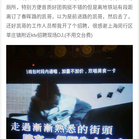
厕所，特别方便音质好团购挺不错的但是离地铁站有段距
离订了春晖路的凯哥，以为是前进路的凯哥，然后去了，
还好凯哥的工作人员帮我开了个招聘，很感谢上海闵行区
莘庄镇附近ktv招聘现场DJ,(不用交台费)