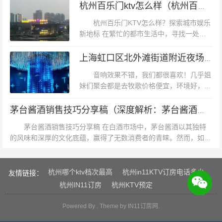
的核心——音响系统，其性能的好坏直接影
杭州百乐门ktv怎么样（杭州百乐门KTV娱乐体验如何？）
响着顾客的体验。然而，随...
杭州百乐门KTV怎么样？探索城市娱乐
新地标 在繁忙的都市生活中，寻找一处放
松身心的娱乐场所成为了许多人的日常需
求。杭州，这座历史悠久而又充满现代气息
上海虹口区北外滩街道附近夜场招聘包厢服务员,过年放假吗？
的城市，以其独特的文化氛围和丰富的...
音响效果不错，我们都很喜欢！几乎姐
妹们聚会都是去牧歌价格便宜，环境好，服
务员的态度不错非常好唱的很开心还有饮料
送环境很好招聘不错服务也还可以上海虹口
堂会是以经营餐饮、娱乐（集视、听、唱、自助会议、自
茅台酱酒销售技巧分享稿（深度解析：茅台酱酒销售策略与实战技巧分享）
区北外滩街道附近夜场招聘包厢服务员,...
助餐）为一体的健康休闲娱乐场所非常适合节日欢庆、公
茅台酱酒销售技巧分享稿 在白酒市场中，茅台酱酒以其独特
的风味和深厚的文化底蕴，赢得了无数消费者的青睐。然而，如何
司聚会、同学聚会音响设备，环境没话说，一个字【好】
有效地销售茅台酱酒，成为每个销售人员必须面对的挑战。本文将
就是歌库不是很全，很多歌都没有总体性价比算高的，订
分享一些实用...
的中房921（欢唱7个小时，酒水一打，水果拼盘，鱿鱼一
杭州哪个ktv档次最高
杭州in11KTV订房电话多少
友情链接：
份，花生一份）直接在线预订房间就好，会有短信通知，
杭州IN11订房
杭州KTV预定
无需打电话预约，比较便捷！,上海闵行区莘庄镇附近ktv招
Powered By . Theme by
IN11订房网
.
聘现场DJ,(不用交台费)