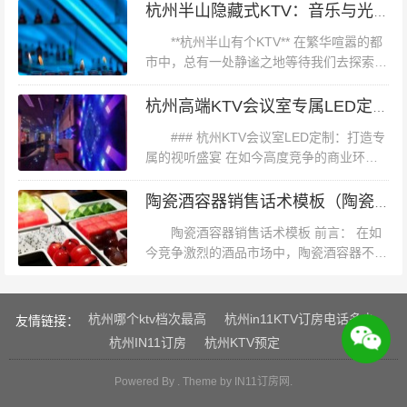
友心中的瑰宝。它不仅是一款酒，更是一种
杭州半山隐藏式KTV：音乐与光影的私密盛宴
餐。提前预约后前往，在万达保龄球馆隔壁。我们提前买
文化的传承，一种生活态度的展现。本...
**杭州半山有个KTV** 在繁华喧嚣的都
了奶茶想带进去，被服务员拦住，态度挺凶恶，说明不能
市中，总有一处静谧之地等待我们去探索。
带外带食品进入，并说发现会被没收。。。。这服务也没
今天，我要向大家介绍的是位于杭州半山的
一个独特KTV——**半山娱乐坊**。这里不
谁了。。。进去后招聘挺大，歌曲目挺全，音响效果不
杭州高端KTV会议室专属LED定制解决方案
仅是一个唱歌的场所，...
错，唯一败笔就是服务了,
### 杭州KTV会议室LED定制：打造专
属的视听盛宴 在如今高度竞争的商业环境
中，会议室和KTV场所的设施已成为吸引客
户的关键。而LED显示屏作为现代视听技术
陶瓷酒容器销售话术模板（陶瓷酒器销售技巧与话术创新模板）
的代表，不仅提升了视觉...
陶瓷酒容器销售话术模板 前言： 在如
今竞争激烈的酒品市场中，陶瓷酒容器不仅
仅是一种包装工具，更是酒文化的传承者，
是品牌故事的讲述者。它们以其独特的美学
价值、卓越的品质感，成为了酒友...
杭州哪个ktv档次最高
杭州in11KTV订房电话多少
友情链接：
杭州IN11订房
杭州KTV预定
Powered By . Theme by
IN11订房网
.