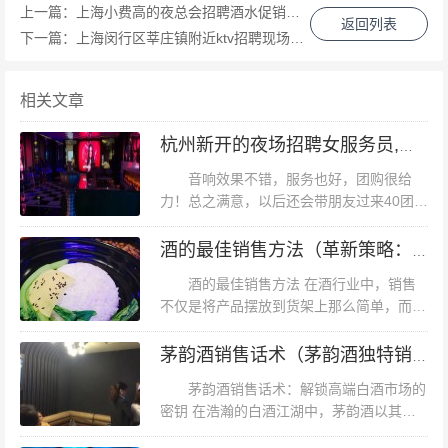
上一篇：
上海小费高的夜总会招聘酒水促销员,招聘微信多少
返回列表
下一篇：
上海闵行区莘庄镇附近ktv招聘现场DJ,(不用交台费)
相关文章
杭州新开的夜场招聘女服务员,场子生意好吗_
音响效果不错，服务也好，团购很给
力！总之满意，以后还会带朋友过来40团一
曲库，不是很全吧，一些热门的最近新红歌儿找不到的~~
个大包还是很合算的，音响不错。不错，就
小包，只能说还好是两个人去唱，团的带吃的的那个套
是服务一般般，服务员说话态度该升级了。
酒的最佳销售方法（革新策略：解锁酒水销售的无限可能）
餐，啤酒度数不高，喝了没啥感觉（本人半瓶啤酒就不舒
总体不错服务态度也还好会经常去的杭州...
酒的最佳销售方法 在酒行业中，销售
服的酒量），除了爆米花之外有两碟小吃，觉得都放了好
不仅是将产品摆放到货架上那么简单，而是
久了，不香。。。也布吉岛能不能下次换成两份爆米花来
一门需要精心策划和执行的学问。以下是一
些经过实践验证的有效方法，能够帮助您提
吃吃~女厕在修，男友帮忙看了个门溜去了男厕，(*∩_∩*)
茅韵酒销售话术（茅韵酒独特销售沟通技巧）
升酒的销售业绩。 1. 精准市...
装作自己很害羞的样子~~感觉想唱的话，还是买9.9的就好
茅韵酒销售话术：解锁高端白酒市场的
密钥 在浩瀚的白酒江湖中，茅韵酒以其独
了，饿了的话，出去吃东西~,上海奉贤区附近夜场招聘包
特的风味与深厚的文化底蕴，成为了众多酒
厢管家,加班双倍工资吗？ 中的同城活动免费3小时霸王