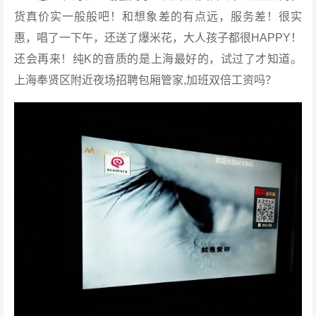
货真价实一般般吧！和想象差的有点远，服务差！很实
惠，唱了一下午，还送了爆米花，大人孩子都很HAPPY！
还会再来！纯K的音质的是上海最好的，试过了才知道。
上海奉贤区附近夜场招聘包厢管家,加班双倍工资吗？