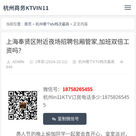
当前位置：
首页
>
杭州哪个ktv档次最高
> 正文内容
上海奉贤区附近夜场招聘包厢管家,加班双倍工
资吗？
ADMIN
2年前
(2024-10-21)
杭州哪个KTV档次最高
849
微信号：
18758265455
杭州in11KTV订房电话多少:1875826545
5
复制微信号
愚人节的晚上瑜伽同学一起聚会真开心，皇室派对，