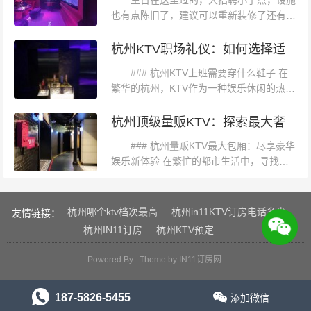
生日在这里过的，大招聘小了点，设施
也有点陈旧了，建议可以重新装修了还有饮
料可以自助，蛮好的，下次会继续来氛围很
好，服务态度还可以，感觉还是蛮好的还不
杭州KTV职场礼仪：如何选择适合的鞋履装扮
错还不错还不错还不错还不错杭州钱塘区...
### 杭州KTV上班需要穿什么鞋子 在
繁华的杭州，KTV作为一种娱乐休闲的热门
场所，不仅为顾客提供悦耳的音乐和舒适的
氛围，同时也对员工的着装有着一定的要
杭州顶级量贩KTV：探索最大奢华包厢的娱乐盛宴
求。尤其是鞋子，作为着装的重...
### 杭州量贩KTV最大包厢：尽享豪华
娱乐新体验 在繁忙的都市生活中，寻找一
音响一般，服务态度挺好的，去了之后等了一小会。话筒
处能够放松身心、尽情欢唱的场所，成为了
许多人的追求。杭州，这座历史悠久而又充
音响还不错，比二店感觉好很多杭州临平区临平街道附近
满活力的城市，以其独特的魅力...
杭州哪个ktv档次最高
杭州in11KTV订房电话多少
夜总会招聘酒水促销员,生意好好上班的
友情链接：
杭州IN11订房
杭州KTV预定
Powered By . Theme by
IN11订房网
.
187-5826-5455
添加微信