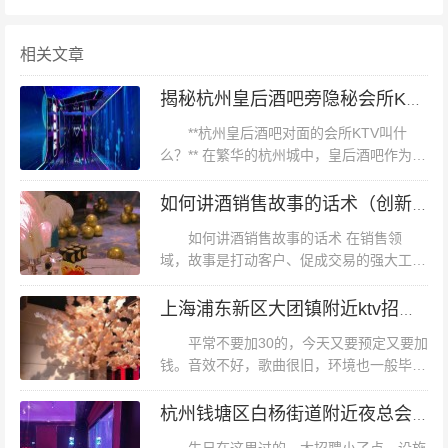
相关文章
揭秘杭州皇后酒吧旁隐秘会所KTV：璀璨夜色中的旋律之殿
薄荷环境：位置就在人民商场边上。整个KTV很大。,设
施：两个手麦一个立麦服务铃服务：小哥服务很好。歌曲
**杭州皇后酒吧对面的会所KTV叫什
么？** 在繁华的杭州城中，皇后酒吧作为一
很多，大部分都有，我们是晚上直接去的没有团购。3小
处知名的娱乐场所，不仅以其独特的氛围和
时120，还可以。一直都是去的，下次还会再来的。,,杭州
丰富的活动吸引了无数游客和本地居民，其
如何讲酒销售故事的话术（创新说酒：编织销售故事的策略与话术）
周边的娱乐场所也因其便利的地...
临平区临平街道附近夜总会招聘酒水促销员,生意好好上班
如何讲酒销售故事的话术 在销售领
的 自助餐吃的东西越来越少，价格已经上涨了，为什么不
域，故事是打动客户、促成交易的强大工
可以保持质量。音质不错环境好套餐也划算不过貌似升价
具。尤其是销售酒类产品时，讲述一个引人
入胜的故事不仅能展现酒品的独特魅力，还
上海浦东新区大团镇附近ktv招聘酒水促销员,工资是怎么发放的
了
能增加客户的购买欲望。本文将为您介绍
平常不要加30的，今天又要预定又要加
如...
钱。音效不好，歌曲很旧，环境也一般毕业
季大伙一起去了纯K庆祝位置：地理位置很
好找，环境也很干净，我们差不多10人，提
杭州钱塘区白杨街道附近夜总会招聘商务礼仪,(好上班的不挑人)
供的房间也很大适逢是朋友生日还会...