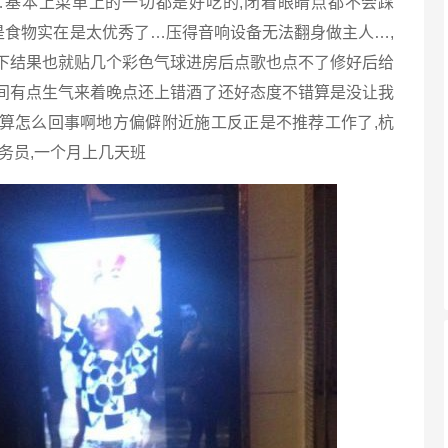
…基本上菜单上的一切都是好吃的,闭着眼睛点都不会踩
是食物实在是太优秀了…压得音响设备无法翻身做主人…,
下结果也就贴几个彩色气球进房后点歌也点不了修好后给
间有点生气来着晚点还上错酒了还好态度不错算是没让我
算怎么回事啊地方偏僻附近施工反正是不推荐工作了,杭
服务员,一个月上几天班