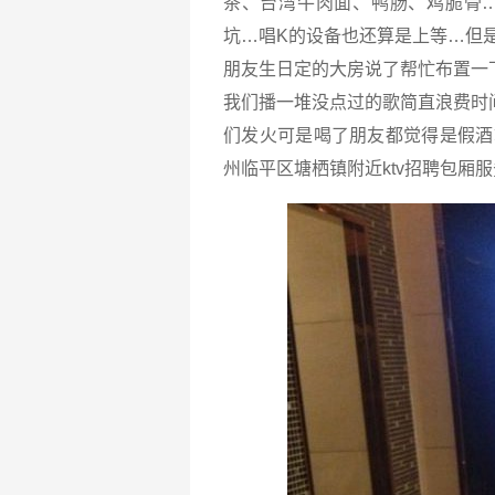
茶、台湾牛肉面、鸭肠、鸡脆骨
坑…唱K的设备也还算是上等…但
朋友生日定的大房说了帮忙布置一
我们播一堆没点过的歌简直浪费时
们发火可是喝了朋友都觉得是假酒
州临平区塘栖镇附近ktv招聘包厢