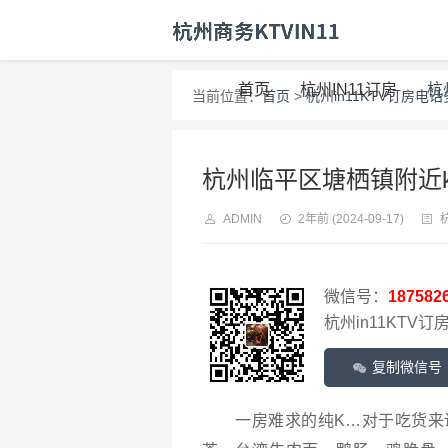
首页
杭州IN11订房
杭
当前位置：
首页
>
杭州in11KTV订房电
杭州临平区塘栖镇附近k
ADMIN
2年前
(2024-09-17)
微信号：
187582
杭州in11KTV订房
复制微信号
一房难求的纯K…对于吃货来说