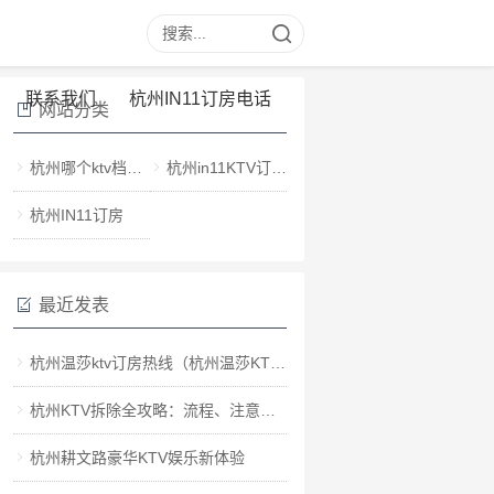
联系我们
杭州IN11订房电话
网站分类
杭州哪个ktv档次最高
杭州in11KTV订房电话多少
杭州IN11订房
最近发表
杭州温莎ktv订房热线（杭州温莎KTV预约热线）
杭州KTV拆除全攻略：流程、注意事项与环保指南
杭州耕文路豪华KTV娱乐新体验