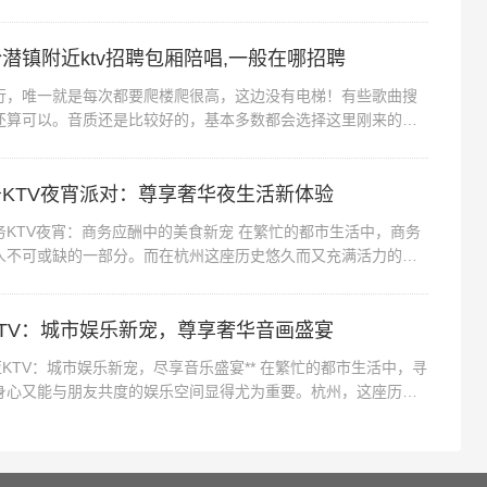
不错还不错还不错还不错杭州钱塘区...
友挑的地方，这家来过两次，地方还是没变很好找。朋友
潜镇附近ktv招聘包厢陪唱,一般在哪招聘
餐的东西也就那样吧，毕竟价格摆在那，如果是奔着吃去的
唯一就是每次都要爬楼爬很高，这边没有电梯！有些歌曲搜
行，基本上随叫随到，音响效果也还行，只是话筒设备陈
还算可以。音质还是比较好的，基本多数都会选择这里刚来的时
以前好，也很好吃，我们也很开心地...
没电，虽然可以及时更换，但是始终会影响聚会的气氛。
竞争越来越激烈，这家前几年还能靠明星积攒人气，但是
KTV夜宵派对：尊享奢华夜生活新体验
。,杭州临平区塘栖镇附近ktv招聘包厢服务员,一个月上
务KTV夜宵：商务应酬中的美食新宠 在繁忙的都市生活中，商务
善。走廊的服务人员有礼貌的向客人问好，贴心微笑。房间
人不可或缺的一部分。而在杭州这座历史悠久而又充满活力的城
。没什么可挑的。套餐的食物也不错，硬盘里面最好吃的
仅成为了商务人士放松娱...
。我们一起来玩得很开心的以后考虑会再来。,
TV：城市娱乐新宠，尊享奢华音画盛宴
TV：城市娱乐新宠，尽享音乐盛宴** 在繁忙的都市生活中，寻
身心又能与朋友共度的娱乐空间显得尤为重要。杭州，这座历史
气息的城市，近年来在...