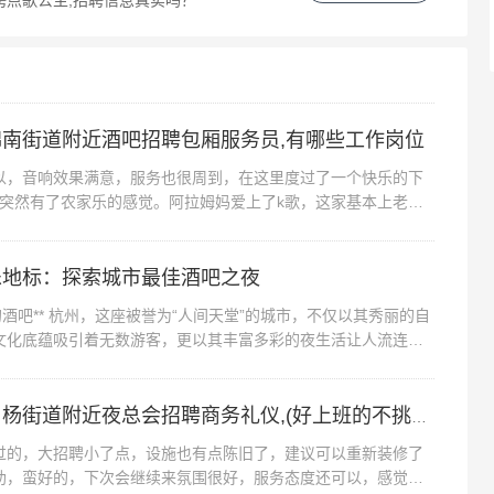
聘点歌公主,招聘信息真实吗？
南街道附近酒吧招聘包厢服务员,有哪些工作岗位
音响效果满意，服务也很周到，在这里度过了一个快乐的下
，突然有了农家乐的感觉。阿拉姆妈爱上了k歌，这家基本上老歌
是有的歌只能用手机点，需要你注...
乐地标：探索城市最佳酒吧之夜
吧** 杭州，这座被誉为“人间天堂”的城市，不仅以其秀丽的自
文化底蕴吸引着无数游客，更以其丰富多彩的夜生活让人流连忘
的选择中，酒吧成为了...
杭州钱塘区白杨街道附近夜总会招聘商务礼仪,(好上班的不挑人)
，大招聘小了点，设施也有点陈旧了，建议可以重新装修了
助，蛮好的，下次会继续来氛围很好，服务态度还可以，感觉还