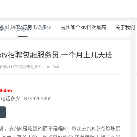
州in11KTV订房电话多少
杭州哪个ktv档次最高
关于我们
话多少
> 正文内容
tv招聘包厢服务员,一个月上几天班
杭州IN11KTV订房电话多少
846
65455
电话多少:18758265455
，去纯K是吃饭的而不是唱K！每次去纯K必点珍珠奶