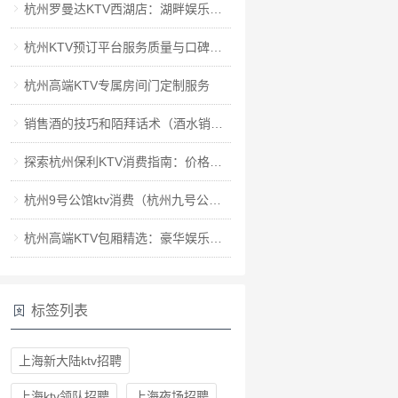
杭州罗曼达KTV西湖店：湖畔娱乐新地标
杭州KTV预订平台服务质量与口碑评价
杭州高端KTV专属房间门定制服务
销售酒的技巧和陌拜话术（酒水销售艺术：创新策略与高效初接触话术）
探索杭州保利KTV消费指南：价格、规则及体验全解析
杭州9号公馆ktv消费（杭州九号公馆：探索高端KTV娱乐新体验）
杭州高端KTV包厢精选：豪华娱乐新体验
标签列表
上海新大陆ktv招聘
上海ktv领队招聘
上海夜场招聘