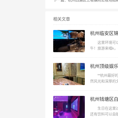
下一篇：
杭州西湖区三墩镇附近夜场招
相关文章
杭州临安区锦
这里环境可以，
午！旅游来唱k
都有，很满足。就
杭州顶级娱
**杭州最好的酒
然风光和深厚的
返。在众多夜生活
生日在这里过的
还有饮料可以自