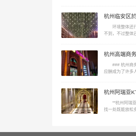
是蛮好的还不错还
周末和家乡的朋友们聚会于此，朋
杭州临安区於
团购68一个人(含自助餐)，自助
环境整体还行，
个人不建议选择在那吃。服务也还
不到，不过整体
候看吃的做的都比
旧了，一会麦克风没电，一会喇叭
现在杭州K歌的地方越来越多价格
杭州高端商务
市场竞争激烈，不提高还是有困难的
### 杭州商
几天班 12pm开唱。前台人员友
应酬成为了许多
隔音很好。音响够力。歌曲算齐全
市，商务KTV不
就是盐酥鸡。物有所值
杭州阿瑞亚K
**杭州阿瑞亚K
找一处既能放松
悠久而又充满现代