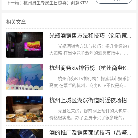
影放映等。在这里，您可以与亲朋好友一起唱歌、玩游
下一篇：
杭州男生专属生日惊喜：创意KTV包厢定制布置
戏、看电影，享受一个愉快的夜晚。 **3. 专业的服务** 杭
州的汗蒸KTV注重服务品质，员工都经过专业培训，能够
相关文章
提供周到的服务。从接待、引导到点餐、清洁，每一个环
光瓶酒销售方法和技巧（创新策略与实战技巧：提升光瓶酒市场表现的全新视角）
节都力求让顾客满意。此外，这些场所还提供了各种饮品
光瓶酒销售方法与技巧：提升业绩的五
和小吃，以满足不同顾客的需求。 **三、案例分析：某知
大策略 在当今竞争激烈的酒类市场中，光
名汗蒸KTV的成功经验** 以杭州某知名汗蒸KTV为例，该
瓶酒作为一种经济实惠、适合日常饮用的选
场所自开业以来便受到了广大顾客的热烈欢迎。其成功的
择，越来越受到消费者的青睐。为了有效提
杭州商务ktv排行榜（杭州商务KTV新角度排行榜）
升光瓶酒的销售业绩，以下将介绍五个...
原因主要有以下几点：一是注重环境营造和设施升级，为
杭州商务KTV排行榜：探索城市娱乐新
顾客提供高品质的娱乐体验；二是不断创新娱乐项目，满
高度 在繁华的杭州，商务KTV不仅是商务
洽谈后放松的首选，更是社交聚会、享受音
足顾客多样化的需求；三是注重服务品质，提升顾客满意
乐盛宴的理想之地。本文将带您深入了解杭
杭州上城区湖滨街道附近夜场招聘包厢气氛租,接受新人的
度。通过这些措施，该汗蒸KTV在竞争激烈的市场中脱颖
州商务KTV的排行榜，探索那些...
元旦过来的，提前网上预订的大包房，
而出，成为了杭州乃至全国的知名品牌。 **四、结语** 杭
价格很实惠，办了会员卡买了很多吃的。来
州的汗蒸KTV以其独特的魅力吸引了众多消费者。在这
过几次了，很喜欢这里的风格。老杭州的感
里，您可以暂时忘却生活的烦恼和压力，尽情享受音乐与
觉，让人很舒服。音响效果还不错，歌也还
酒的推广及销售面试技巧（品鉴艺术与销售策略：酒类推广面试新视角）