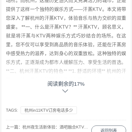
场所。而杭州，这座历史悠久而又充满活力的城市，正是
提供了这样一个独特的娱乐方式——汗蒸KTV。本文将带
您深入了解杭州的汗蒸KTV，体验音乐与热力交织的双重
盛宴。 **一、什么是汗蒸KTV？** 汗蒸KTV，顾名思义，
就是将汗蒸与KTV两种娱乐方式巧妙结合的场所。在这
里，您不仅可以享受到高品质的音乐体验，还能在汗蒸房
中感受热力的滋养，达到身心的双重放松。这种独特的娱
乐方式，正逐渐成为都市人缓解压力、享受生活的首选。
**二、杭州汗蒸KTV的特色** **1. 舒适的环境** 杭州的汗
蒸KTV普遍拥有宽敞明亮的场地和豪华的装修。无论是木
阅读剩余的17%
质的地板、柔软的沙发，还是精致的装饰，都让人感受到
一种宾至如归的舒适感。此外，这些场所还配备了先进的
音响设备，确保每一位顾客都能享受到高品质的音效体
TAGS:
杭州in11KTV订房电话多少
验。 **2. 丰富的娱乐项目** 除了基本的汗蒸和KTV功能
外，杭州的汗蒸KTV还提供了各种娱乐项目，如桌游、电
上一篇：
杭州夜生活新体验：酒吧融合KTV娱乐盛宴
返回列表