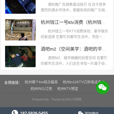
算比较多。能用手机点歌很方便，这样就...
热力的双重滋养。如果您还没有尝试过这种独特的娱乐方
酒的推广及销售面试技巧 在当今竞争
式，不妨在闲暇之余走进一家汗蒸KTV体验一下吧！相信
激烈的酒水市场中，掌握有效的推广与销售
技巧对于提高销售业绩至关重要。无论是红
您一定会被这种全新的娱乐体验所吸引和打动。
酒、白酒，还是其他类型的酒类，都需要通
杭州钱江一号ktv消费（杭州钱江一号：探索高端KTV娱乐新体验）
过精准的策略和出色的沟通技巧来吸引...
杭州钱江一号KTV消费体验：豪华娱乐
的新选择 在繁忙的都市生活中，寻找一处
既能放松身心，又能体验高品质娱乐的场
所，成为了许多人的一大追求。杭州，这座
酒吧m2（空间美学：酒吧的平方米探索）
历史悠久而又充满活力的城市，以其丰...
酒吧M2：城市微醺的创意空间 在繁忙
的都市生活中，人们总在寻找一片属于自己
的静谧角落，而酒吧M2正是这样一处让心
灵得以休憩的创意空间。它不仅仅是一个喝
酒的地方，更是一个融合了艺术、音...
杭州哪个ktv档次最高
杭州in11KTV订房电话多少
友情链接：
杭州IN11订房
杭州KTV预定
Powered By . Theme by
IN11订房网
.
187-5826-5455
添加微信