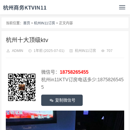
当前位置：
首页
>
杭州IN11订房
> 正文内容
杭州十大顶级ktv
ADMIN
1年前
(2025-07-01)
杭州IN11订房
707
微信号：
18758265455
杭州in11KTV订房电话多少:1875826545
5
复制微信号