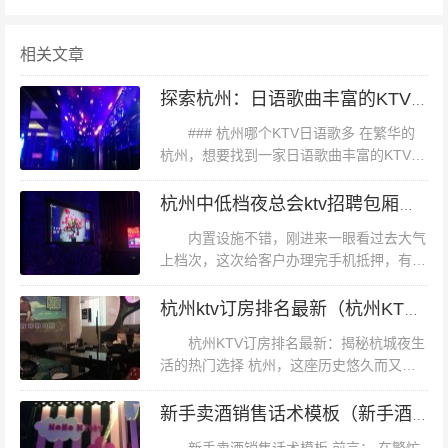
豪华的VIP包厢和私密性强的环境著称。这里不仅有顶级
音响设备，还有丰富的酒水和小吃选择，是追求高品质娱
相关文章
乐体验的不二之选。 关键词：豪华VIP包厢、私密性强 6.
【欢乐颂KTV】 欢乐颂KTV以丰富的曲库和优质的服务著
探索杭州：日语歌曲丰富的KTV推荐
称。这里不仅有各种风格的包厢选择，还有专业的音响设
### 杭州哪个KTV日语歌多 在繁华的
备和灯光系统，让您的每一场K歌都充满乐趣。 关键词：
杭州，想要找到一家日语歌曲丰富的KTV并
不是一件难事。随着日本文化的普及和流行
丰富曲库、优质服务 7. 【金麦娱乐城】 金麦娱乐城是杭
音乐的全球化，越来越多的KTV开始引进日
杭州中低档夜总会ktv招聘包厢公主,加班双倍工资吗？
州知名的娱乐场所之一，以其豪华的环境和丰富的娱乐项
语歌曲，以满足广大日语爱...
内置设施不错，刚进来一眼看过去大气
目吸引了大批顾客。这里不仅有各种主题包厢，还有专业
上档次，这次给客户办理完手机抵押，有时
的演艺表演和特色活动，是大型聚会和庆祝活动的理想场
间过来玩玩，KK歌，放松下心情也是不
所。 关键词：豪华环境、丰富娱乐项目 8. 【K歌秀场】 K
错，第一次过来这里跟朋友一起，都感觉不
杭州ktv订房排名最新（杭州KTV包厢预订热门排行）
错，来的值生日会第一次来这吃自助餐感
歌秀场以时尚的设计和顶级的音响
杭州KTV订房排名最新：揭秘杭城夜生
觉...
活的热门选择 杭州，这座历史悠久而又充
满现代气息的城市，夜晚总是充满了无尽的
魅力。在忙碌的一天之后，人们渴望找到一
新手卖酒销售话术模板（新手酒品销售话术创意指南）
处放松身心、享受音乐与欢聚的场所...