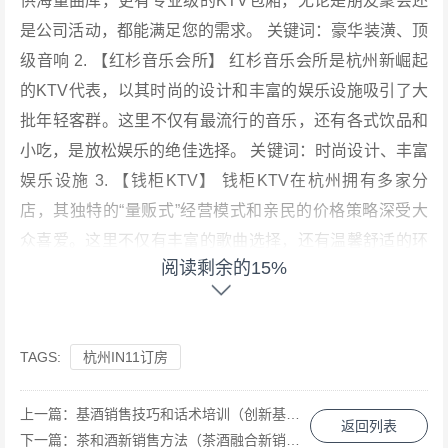
供海量曲库，更有专业级的KTV包厢，无论是朋友聚会还
是公司活动，都能满足您的需求。 关键词：豪华装潢、顶
级音响 2. 【红杉音乐会所】 红杉音乐会所是杭州新崛起
的KTV代表，以其时尚的设计和丰富的娱乐设施吸引了大
批年轻客群。这里不仅有最流行的音乐，还有各式饮品和
小吃，是放松娱乐的绝佳选择。 关键词：时尚设计、丰富
娱乐设施 3. 【钱柜KTV】 钱柜KTV在杭州拥有多家分
店，其独特的“量贩式”经营模式和亲民的价格策略深受大
众喜爱。这里不仅有丰富的歌曲选择，还有温馨舒适的环
阅读剩余的15%
境，是家庭和朋友聚会的理想场所。 关键词：量贩式、亲
民价格 4. 【麦乐迪KTV】 麦乐迪KTV以高品质的服务和
优秀的音响效果闻名。这里不仅有各种主题包厢，还有专
TAGS:
杭州IN11订房
业的DJ和调音师，为您打造独一无二的娱乐体验。无论是
生日派对还是庆祝活动，这里都是绝佳选择。 关键词：高
上一篇：
基酒销售技巧和话术培训（创新基酒销售策略与高效沟通话术精进工作坊）
品质服务、专业DJ和调音师 5. 【K歌之王】 K歌之王以其
返回列表
下一篇：
茶和酒新销售方法（茶酒融合新销策略：创新路径引领市场变革）