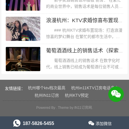
新手卖酒销售话术模板 前言： 在繁忙
的商业世界中，销售话术是每位销售人员不
可或缺的利器。尤其是卖酒行业，掌握一套
有效的销售话术不仅能提升顾客的购买欲
浪漫杭州：KTV求婚惊喜布置现场全攻略
望，还能在竞争激烈的市场中脱颖而...
### 杭州KTV求婚布置现场：打造浪漫
惊喜的梦幻舞台 在繁忙的都市生活中，每
个人都渴望拥有一份属于自己的浪漫时刻。
而杭州，这座被誉为“人间天堂”的城市，更
葡萄酒酒线上的销售话术（探索葡萄酒销售新境界：解锁线上酒线话术秘籍）
是为无数情侣提供了无数浪漫...
葡萄酒酒线上的销售话术 在数字化时
代，线上销售已经成为葡萄酒行业不可或缺
的一部分。为了让您的葡萄酒产品在网络上
脱颖而出，一套有效的销售话术至关重要。
本文将探讨如何在葡萄酒的在线销售中...
杭州哪个ktv档次最高
杭州in11KTV订房电话多少
友情链接：
杭州IN11订房
杭州KTV预定
Powered By . Theme by
IN11订房网
.
187-5826-5455
添加微信