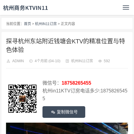
当前位置：
首页
>
杭州IN11订房
> 正文内容
探寻杭州东站附近钱塘会KTV的精准位置与特
色体验
ADMIN
4个月前
(04-10)
杭州IN11订房
592
微信号：
18758265455
杭州in11KTV订房电话多少:1875826545
5
复制微信号