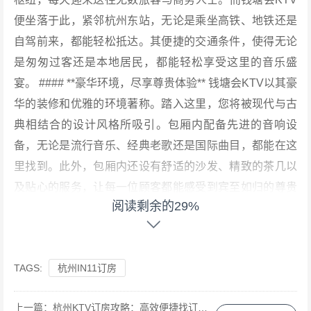
便坐落于此，紧邻杭州东站，无论是乘坐高铁、地铁还是
自驾前来，都能轻松抵达。其便捷的交通条件，使得无论
是匆匆过客还是本地居民，都能轻松享受这里的音乐盛
宴。 #### **豪华环境，尽享尊贵体验** 钱塘会KTV以其豪
华的装修和优雅的环境著称。踏入这里，您将被现代与古
典相结合的设计风格所吸引。包厢内配备先进的音响设
备，无论是流行音乐、经典老歌还是国际曲目，都能在这
里找到。此外，包厢内还设有舒适的沙发、精致的茶几以
及贴心的服务，让每一位顾客都能感受到宾至如归的尊贵
阅读剩余的29%
体验。 #### **丰富曲库，满足多元需求** 对于音乐爱好者
而言，曲库是评判一家KTV好坏的重要标准。钱塘会KTV
拥有庞大的曲库，涵盖了各个年代、各种风格的歌曲。无
TAGS:
杭州IN11订房
论您是怀旧复古的拥趸，还是流行音乐的追随者，都能在
这里找到心仪的歌曲。此外，这里还定期更新曲库，确保
上一篇：
杭州KTV订房攻略：高效便捷找订房渠道