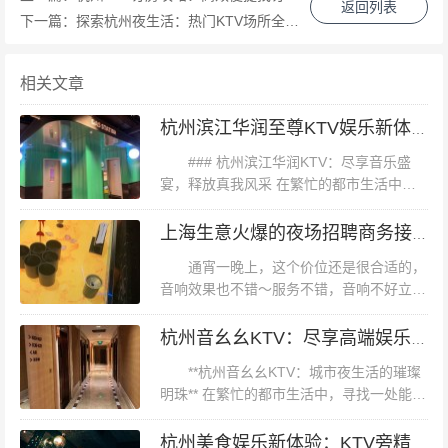
顾客每次前来都能发现新的惊喜。 #### **优质服务，贴心
返回列表
下一篇：
探索杭州夜生活：热门KTV场所全解析
周到** 除了硬件设施的优越，钱塘会KTV的服务也备受好
评。员工们经过专业培训，具备出色的职业素养和热情的
相关文章
服务态度。无论是预订包厢、选择歌曲还是点餐服务，他
们都能迅速响应并满足顾客的需求。此外，这里还提供各
杭州滨江华润至尊KTV娱乐新体验
种饮品和小吃，让顾客在享受音乐的同时也能品尝美食。
### 杭州滨江华润KTV：尽享音乐盛
#### **案例分析：商务应酬与娱乐休闲** 以某次商务应酬
宴，释放真我风采 在繁忙的都市生活中，
寻找一处能够放松身心、释放压力的地方显
为例，张先生一行人从外地赶来参加重要会议。会议结束
得尤为重要。杭州滨江华润KTV，作为区域
上海生意火爆的夜场招聘商务接待,好上班吗？
后，他们选择在钱塘会KTV进行放松和娱乐。这里不仅提
内知名的娱乐休闲场所，以其卓...
通宵一晚上，这个价位还是很合适的，
供了高品质的音响设备和丰富的曲库，还准备了精美的饮
音响效果也不错～服务不错，音响不好立马
品和小吃。在轻松愉快的氛围中，张先生与同事们交流感
换包房给我们这次的美食种类很多，味道进
情、畅谈未来，为商务合作奠定了坚实的基础。 再如一次
步很多，环境很好。非常好，也便宜，团购
杭州音幺幺KTV：尽享高端娱乐，唱出无限精彩
价格超优惠。上海生意火爆的夜场招聘商...
朋友聚会，李女士和几位好友相约在钱塘会KTV庆祝生
**杭州音幺幺KTV：城市夜生活的璀璨
日。她们提前预订了豪华包厢，并选择了自己喜欢的歌曲
明珠** 在繁忙的都市生活中，寻找一处能够
放松心情、释放压力的场所，成为了许多人
和饮品。在优美的旋律和温馨的氛围中，她们度过了一个
的迫切需求。而杭州，这座历史悠久又充满
杭州美食娱乐新体验：KTV旁精致餐饮与欢唱时光