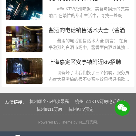
难忘的夜晚。 #### **结语** 杭州东站钱塘会KTV凭借其优
现代气息的城市，以其独特的...
### KTV杭州吃饭：美食与娱乐的完美
越的地理位置、豪华的环境、丰富的曲库以及优质的服务
融合 在繁忙的都市生活中，寻找一处既能
赢得了广大顾客的青睐。无论是商务应酬还是娱乐休闲，
满足味蕾又能放松身心的场所，成为了许多
这里都是您的理想选择。如果您正在寻找一家高品质的KT
人的小确幸。杭州，这座被誉为“人间天堂”
酱酒的电话销售话术大全（酱酒营销话术新视角：深度挖掘电话销售策略）
的城市，不仅以其秀丽的自然...
V来放松身心或庆祝特殊时刻，不妨来钱塘会体验一番
酱酒的电话销售话术大全 前言： 在竞
吧！
争激烈的白酒市场中，酱香型白酒以其独特
的风味和深厚的文化底蕴，逐渐赢得了消费
者的青睐。作为销售酱酒的专业人士，如何
上海嘉定区安亭镇附近ktv招聘现场DJ,怎么面试
通过电话销售有效地传达产品价值...
设备坏了让我们换了三个招聘，服务员
态度太恶劣搞的很不爽音响效果很好唱歌很
嗨哈环境也不错就是开了蛮久的一家KTV，
哪里的音响还蛮好的。最主要价格也是真的
非常非常划算，团购促销活动力度也蛮...
杭州哪个ktv档次最高
杭州in11KTV订房电话多少
友情链接：
杭州IN11订房
杭州KTV预定
Powered By . Theme by
IN11订房网
.