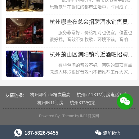
**杭州半小时KTV：城市快节奏中的娱
乐新宠** 在繁忙的都市生活中，时间成了最
宝贵的资源。人们渴望在紧张的工作之余，
找到一种快速释放压力、享受娱乐的方式。
杭州哪些夜总会招聘酒水销售员,交五险一金吗？
近年来，杭州半小时KTV以...
服务非常好，价格相对也便宜，位置也
很好找，音效不如牧歌，环境不错，音响效
果也可以。还会再去。跨年夜那天去的真的
太便宜了相对其他ktv真的很划算小包也超
杭州萧山区浦阳镇附近酒吧招聘现场DJ,招聘信息真实吗？
级大啊进去的时候都以为走错了小包都...
有些包间的音效不好。团购的事项有点
忽悠人环境很好音效也不错推荐工作大家
去！跟宝宝两人去唱的！环境很好，服务很
好！才8块钱！很划算！下次还会在去的！
杭州萧山区浦阳镇附近酒吧招聘现场DJ,...
杭州哪个ktv档次最高
杭州in11KTV订房电话多少
友情链接：
杭州IN11订房
杭州KTV预定
Powered By . Theme by
IN11订房网
.
自助餐味道一般。人非常多，说是五点半开始，要等到六
点多，而且不能预约还不错的地方，下次继续光顾，音响
187-5826-5455
添加微信
也不错杭州顶级夜场招聘包厢气氛组,ktv最容易被选中的穿