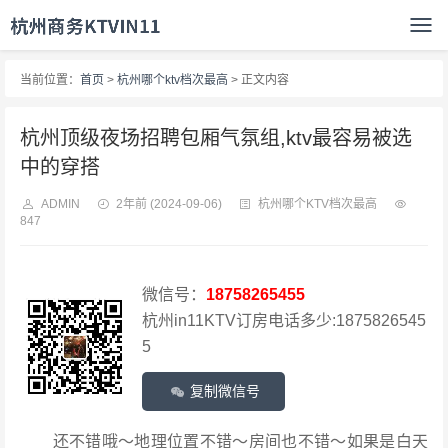
当前位置：
首页
>
杭州哪个ktv档次最高
> 正文内容
杭州顶级夜场招聘包厢气氛组,ktv最容易被选
中的穿搭
ADMIN
2年前
(2024-09-06)
杭州哪个KTV档次最高
847
微信号：
18758265455
杭州in11KTV订房电话多少:1875826545
5
复制微信号
还不错哦～地理位置不错～房间也不错～如果是白天