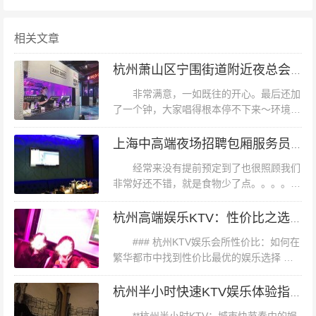
相关文章
杭州萧山区宁围街道附近夜总会招聘包厢陪唱,(不需要ID卡)
非常满意，一如既往的开心。最后还加
了一个钟，大家唱得根本停不下来～环境没
有之前好了，其他都还好，希望改进五一假
期带着家人一起出来皇室派对的口碑一直不
市中心黄金地段，靠近地铁口，晚一点还提供代客泊车业
上海中高端夜场招聘包厢服务员,上班需要喝酒吗？
错，是家人朋友聚会的首选地,薄荷环境...
务！里面装修超级豪华，超高举架大堂，门口有喷泉池
经常来没有提前预定到了也很照顾我们
非常好还不错，就是食物少了点。。。。音
的。房间也很大，装修风格很高大上！房间的音响效果一
响效果有点差，而且好多歌点好多次才点出
级棒，尤其是房间里的黄金立麦，绝对一流！现在有了团
来，点的歌一直跳不出来，失望。上海中高
杭州高端娱乐KTV：性价比之选，尊享不凡体验
购，优惠力度那不是一点点吖，连朋友都在感叹，这么优
端夜场招聘包厢服务员,上班需要喝酒吗...
### 杭州KTV娱乐会所性价比：如何在
惠老板还有钱赚嘛！所有人一致认为下次还要再来！,杭州
繁华都市中找到性价比最优的娱乐选择 在
顶级夜场招聘包厢气氛组,ktv最容易被选中的穿搭 环境不
繁忙的都市生活中，寻找一处既能放松身
心，又具备高性价比的娱乐场所，成为了许
错，食物好吃，就是有点小贵，服务非常好！以后还会再
杭州半小时快速KTV娱乐体验指南
多市民和游客的共同追求。杭州，...
去的！給力的團購~還會繼續留意這家店的活動。