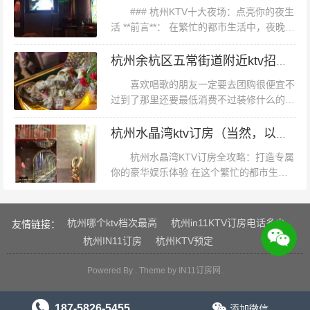
是他们放松身心、享受奢华的首选...
### 杭州KTV十大夜场：点亮你的夜生
活 **前言**： 在繁忙的都市生活中，夜晚的
娱乐成为了许多人释放压力、寻找乐趣的重
要时刻。杭州，这座历史悠久而又充满现代
杭州余杭区五常街道附近ktv招聘点歌公主,跟领队还是直招
气息的城市，以其独...
喜欢唱歌的朋友一定要去团购很便宜不
过到了那里还要最低消费不过装修什么的都
不错经常去玩，离公司近，有活动了更划
算，都是老会员了叫了服务都没人理会。音
杭州水晶湾ktv订房（当然，以下是一个新）
响效果一般。杭州余杭区五常街道附近kt...
杭州水晶湾KTV订房全攻略：打造专属
你的豪华娱乐体验 在这个繁忙的都市生活
中，寻找一处既能放松心情又能彰显品味的
娱乐场所，成为了许多人心中的小确幸。杭
州，这座历史悠久而又充满活力的城...
杭州哪个ktv档次最高
杭州in11KTV订房电话多少
友情链接：
杭州IN11订房
杭州KTV预定
Powered By . Theme by
IN11订房网
.
187-5826-5455
添加微信