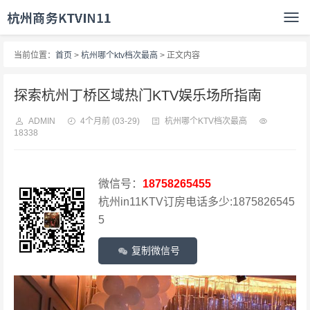
当前位置：
首页
>
杭州哪个ktv档次最高
> 正文内容
探索杭州丁桥区域热门KTV娱乐场所指南
ADMIN
4个月前
(03-29)
杭州哪个KTV档次最高
18338
微信号：
18758265455
杭州in11KTV订房电话多少:1875826545
5
复制微信号