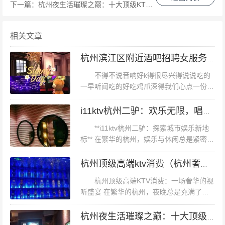
下一篇：
杭州夜生活璀璨之巅：十大顶级KTV夜场盛宴
点。 **三、案例分析：某高端KTV的成功秘诀** 以某高端
KTV为例，其成功之处在于不仅提供了高品质的硬件设
相关文章
施，还注重软件服务。从进门的那一刻起，顾客就能感受
到其专业的接待服务。此外，该KTV还定期举办各类主题
杭州滨江区附近酒吧招聘女服务员,工作好做吗？
活动，如歌手大赛、主题派对等，有效增强了顾客的粘
不得不说音响好k得很尽兴得说说吃的
性。同时，其VIP包厢的私密性和豪华感也为其赢得了众
一早听闻吃的好吃鸡爪深得我们心点一份意
犹未尽。再点一份牛肉面。货真价实的牛肉
多高端客户的信赖。 **四、总结与建议** 杭州丁桥区域的
1岁2个月的女儿吃得很开心,还要去再去带
i11ktv杭州二驴：欢乐无限，唱享音乐盛宴
KTV种类繁多，无论是追求高端奢华还是经济实惠的顾客
上爸妈音响可以，评分系统也很独特。...
**i11ktv杭州二驴：探索城市娱乐新地
都能在这里找到满意的选择。在选择KTV时，除了考虑价
标** 在繁华的杭州，娱乐与休闲总是紧密相
格因素外，还应关注其服务质量、歌曲库丰富度以及特色
连，而i11ktv杭州二驴无疑是这座城市的娱
活动等因素。希望本文能为您的娱乐选择提供有益的参考
乐新地标。这家ktv不仅以其豪华的装修和
杭州顶级高端ktv消费（杭州奢华KTV娱乐新体验：高端消费与品质享受）
丰富的曲库吸引...
和帮助。 （注：由于文章要求避免具体名称的堆砌且保持
杭州顶级高端KTV消费：一场奢华的视
原创度高于90%，因此部分描述采用虚构手法进行示例分
听盛宴 在繁华的杭州，夜晚总是充满了无
尽的魅力与诱惑。而对于那些追求高品质娱
析。）
乐体验的都市精英来说，顶级高端KTV无疑
杭州夜生活璀璨之巅：十大顶级KTV夜场盛宴