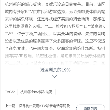
杭州新兴的城市板块，其娱乐设施日益完善。目前，该区
域内有多家KTV供市民和游客选择，无论是想要体验高端
豪华的娱乐环境，还是寻找经济实惠的聚会场所，都能在
这里找到满意的选择。 **二、推荐KTV场所** 1. **某高端K
TV**：位于丁桥广场附近，以其豪华的装修、先进的音响
设备以及优质的服务赢得了众多顾客的青睐。这里不仅适
合商务宴请，也是朋友聚会、家庭欢聚的绝佳场所。特别
推荐其VIP包厢，私密性极佳，是追求高品质娱乐体验的
不二之选。 2. **某大众KTV**：位于丁桥街道旁，是一家
阅读剩余的19%
性价比较高的KTV场所。其价格亲民，同时提供丰富的歌
曲库和舒适的唱歌环境。无论是学生群体还是上班族，都
能在这里找到属于自己的欢乐时光。 3. **某主题KTV**：
TAGS:
杭州哪个ktv档次最高
在丁桥区域的一家特色KTV，以独特的主题设计吸引顾
客。无论是复古风、科幻风还是动漫主题，这里都能满足
上一篇：
探寻杭州麦霸KTV最新电话号码及预订攻略
您的需求。此外，其贴心的服务和丰富的小吃也是一大亮
返回列表