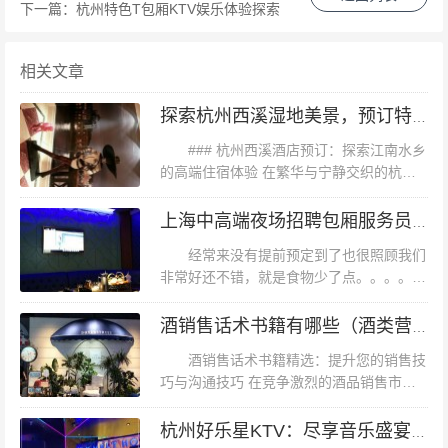
就能立刻在包厢里响起。此外，这里还提供了**个性化点
下一篇：
杭州特色T包厢KTV娱乐体验探索
歌服务**，顾客可以根据个人喜好定制专属的歌单，让每
一次K歌体验都独一无二。 #### **社交与放松的绝佳场所
相关文章
** 除了音乐与娱乐之外，**杭州潮牌KTV**还是一个绝佳的
探索杭州西溪湿地美景，预订特色酒店体验
社交场所。无论是朋友聚会、公司团建还是生日派对，这
### 杭州西溪酒店预订：探索江南水乡
里都能提供合适的场地与贴心的服务。包厢内配备的先进
的高端住宿体验 在繁华与宁静交织的杭
设施，如高清电视、高速网络等，让人们在享受音乐的同
州，西溪湿地以其独特的自然风光和深厚的
时，也能进行其他娱乐活动。 #### **案例分析：某次大型
文化底蕴吸引着无数游客。而位于这片美丽
上海中高端夜场招聘包厢服务员,上班需要喝酒吗？
湿地旁的**杭州西溪酒店**，无...
公司团建活动** 某知名科技公司曾在此举办了一场别开生
经常来没有提前预定到了也很照顾我们
面的公司团建活动。他们选择了**杭州潮牌KTV**的超大包
非常好还不错，就是食物少了点。。。。音
响效果有点差，而且好多歌点好多次才点出
厢，并在这里进行了一场别开生面的“音乐接力赛”。通过
来，点的歌一直跳不出来，失望。上海中高
酒销售话术书籍有哪些（酒类营销沟通艺术：实战话术与策略指南）
麦克风传递歌声与祝福，不仅增进了同事间的感情，也展
端夜场招聘包厢服务员,上班需要喝酒吗...
酒销售话术书籍精选：提升您的销售技
现了公司的凝聚力与活力。这次活动在社交媒体上引起了
巧与沟通技巧 在竞争激烈的酒品销售市场
广泛好评，成为公司文化的一部分。 #### **总结** **杭州
中，掌握一套高效、专业的话术不仅能够帮
潮牌KTV**凭借其独特的魅力与优质的服务，在竞争激烈
助您更好地与客户沟通，还能显著提高销售
杭州好乐星KTV：尽享音乐盛宴，欢乐无限时光