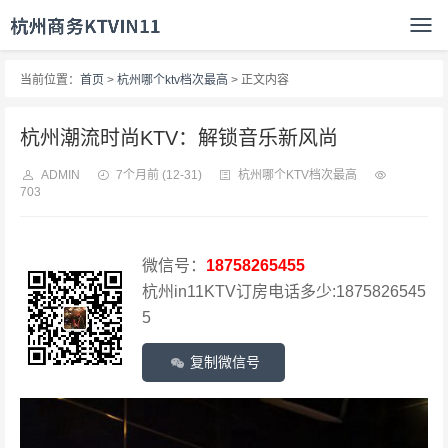
当前位置：
首页
>
杭州哪个ktv档次最高
> 正文内容
杭州潮流时尚KTV：解锁音乐新风尚
ADMIN
7个月前
(12-31)
杭州哪个KTV档次最高
703
微信号：
18758265455
杭州in11KTV订房电话多少:1875826545
5
复制微信号