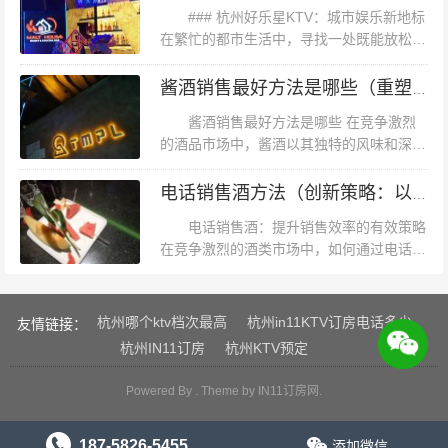
成功率。今天，我们将为您推荐几本在...
的娱乐市场中脱颖而出。这里不仅是音乐的殿堂，更是社
### 杭州好乐星KTV：城市娱乐新地标
交与放松的绝佳场所。如果你想要体验一场与众不同的K
在繁忙的都市生活中，寻找一处既能放松身
心，又能享受音乐盛宴的场所，成为了许多
歌之旅，不妨来**杭州潮牌KTV**，感受音乐与潮流的碰撞
人的小确幸。杭州，这座历史悠久而又充满
酱酒销售最好方法是哪些（重塑酱酒销售：创新策略与最佳实践）
吧！
现代气息的城市，正是这样一...
酱酒销售最好方法是哪些 在竞争激烈
的酒品市场中，酱酒以其独特的风味和深厚
的文化底蕴，逐渐成为了众多消费者的心头
好。然而，如何有效地销售酱酒，使之成为
电话销售酒方法（创新策略：以电话为媒介的酒水销售艺术）
市场的佼佼者，是摆在每一位酱酒经销...
电话销售酒：提升销售效率的有效策略
在竞争激烈的酒类市场中，如何通过电话销
售提高业绩，是每一个酒类经销商都需要面
对的挑战。电话作为一种传统的营销工具，
其独特的优势在于能够直接与客户沟...
杭州哪个ktv档次最高
杭州in11KTV订房电话多少
友情链接：
杭州IN11订房
杭州KTV预定
Powered By . Theme by
IN11订房网
.
187-5826-5455
添加微信