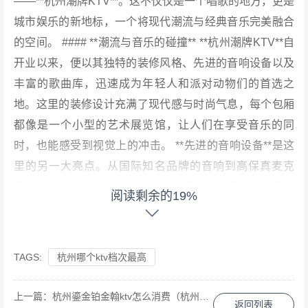
——**杭州潮牌KTV**。这不仅仅是一个唱歌的地方，更是
城市娱乐的新地标，一个将现代潮流与经典音乐完美融合
的空间。 #### **潮流与音乐的碰撞** **杭州潮牌KTV**自
开业以来，便以其独特的装修风格、先进的音响设备以及
丰富的歌曲库，迅速成为年轻人和派对动物们的首选之
地。这里的装修设计充满了现代感与时尚气息，每个包厢
都像是一个小型的艺术展览馆，让人们在享受音乐的同
时，也能感受到视觉上的冲击。 **先进的音响设备**是这
里的另一大亮点。从国际知名品牌的音响到高保真麦克
风，每一个细节都经过精心挑选与调试，确保每一位顾客
阅读剩余的19%
都能在这里体验到最纯粹的音乐享受。无论是流行音乐、
摇滚乐还是古典音乐，都能在这里找到它们的最佳演绎。
#### **丰富的歌曲库与个性化服务** **杭州潮牌KTV**拥
TAGS:
杭州哪个ktv档次最高
有庞大的歌曲库，涵盖了各个年代、各种风格的音乐作
品。无论是经典老歌还是最新热门单曲，只需轻轻一点，
上一篇：
杭州鎏金铂金翰ktv怎么消费（杭州鎏金铂金翰KTV消费指南：解锁奢华娱乐新体验）
返回列表