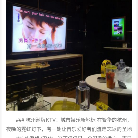
### 杭州潮牌KTV：城市娱乐新地标 在繁华的杭州，
夜晚的霓虹灯下，有一处让音乐爱好者们流连忘返的圣地