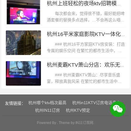
夜市寻找灵感和独特的衣服。有一次，她在这里发现了一
这座充满魅力的城市，不仅以其秀丽的自然
杭州上班轻松的夜场ktv招聘模特佳丽,工作时间和排班制度是怎样的？
风光和深厚的历史文化底蕴著称，更...
件由回收材料制成的环保时装，深受启发。之后，她开始
每次都会来，觉得很不错，最好能把啤
在社交媒体上分享自己的穿搭心得和这些独特的设计作
酒套餐的替换多点选择，…不会再这么唱
了，感觉嗓子要冒烟了第一次寫純k,因為離
品，逐渐积累了一定的粉丝群体。 总结 杭州的夜市不仅是
家遠，所以一直都沒有去，這次和朋友們一
杭州16平米家庭影院KTV一体化包厢安装方案
人们购物的好去处，更是感受时尚与文化交汇的绝佳场
起去，聽她們強烈安利這家ktv的東西...
### 杭州16平方家庭KTV房安装：打造
所。无论是武林夜市的潮流时尚、吴山夜市的传统韵味，
专属的娱乐空间 在繁忙的都市生活中，拥
还是河坊街夜市的创意艺术，都让人流连忘返。这些夜市
有一个属于自己的娱乐空间，无疑是一种奢
不仅为杭州的夜生活增添了无限色彩，也为人们提供了展
侈的享受。对于杭州的家庭而言，16平方米
杭州麦霸KTV萧山分店：欢乐无限，唱享音乐盛宴
的空间或许并不宽敞，但通...
示个性和追求时尚的舞台。如果你也是一位热爱时尚的
### 杭州麦霸KTV萧山：尽享音乐盛
人，不妨来杭州的夜市走一走、淘一淘，或许会有意想不
宴，释放真我风采 在繁忙的都市生活中，
我们时常需要找到一处可以放松身心、释放
到的
压力的地方。而KTV，作为现代娱乐的热门
选择之一，无疑是释放真我风采...
杭州哪个ktv档次最高
杭州in11KTV订房电话多少
友情链接：
杭州IN11订房
杭州KTV预定
Powered By . Theme by
IN11订房网
.