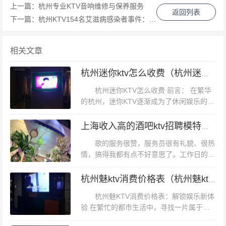
夜市位于杭州市上城区，与武林夜市相比，这里更多了一
上一篇：
杭州专业KTV音响维修与保养服务
返回列表
份古色古香的气息。夜市中的衣服摊位大多以传统服饰和
下一篇：
杭州KTV154名艾滋病感染者事件：公众关注与防控挑战
民族风服装为主，但也不乏现代时尚的元素。在这里，你
可以找到精美的汉服、旗袍等传统服饰，也可以发现结合
相关文章
了中国元素与现代设计的时尚单品。 案例分析：张阿姨是
杭州迷你ktv怎么收费（杭州迷你KTV收费模式揭秘）
一位传统服饰爱好者，她经常在吴山夜市寻找合适的汉服
杭州迷你KTV怎么收费 前言： 在繁华
参加各种文化活动。有一次，她在夜市上发现了一套精美
的杭州，迷你KTV逐渐成为了休闲娱乐的新
的绣花旗袍，穿上后立刻显得气质非凡。张阿姨说：“吴山
宠。无论是朋友聚会、公司团建，还是个人
夜市的衣服既有传统韵味，又不失时尚感。” 3. 河坊街夜
放松，这些小巧而私密的K歌空间都提供了
上海收入高的酒吧ktv招聘模特佳丽,是否可以接受调休或者请假？
便捷且有趣的娱乐体验。然而...
市：艺术与时尚的碰撞 河坊街夜市位于杭州市中心的河坊
歌的服务很赞，服务员很有礼貌、很热
街附近，这里不仅是美食的天堂，也是时尚与艺术交汇的
情，搞得我都有点不好意思了。工作日的白
天去既划算、人又少，服务员还说可以自己
胜地。夜市的服装摊位以原创设计和小众品牌为主，许多
去取自助式的茶水和爆米花，免费的哦，我
杭州魅ktv消费价格表（杭州魅ktv个性化消费体验与价格指南）
摊主都是独立设计师或艺术家。这里的衣服不仅设计独
们没去拿、不过小伙伴们可以去尝试一下...
杭州魅KTV消费价格表：解锁娱乐新体
特、富有创意，而且每一件都承载着设计师的心血和故
验 在繁忙的都市生活中，寻找一片属于自
事。 案例分析：小王是一位自由职业者，她经常在河坊街
己的娱乐天地，成为许多人的追求。杭州，