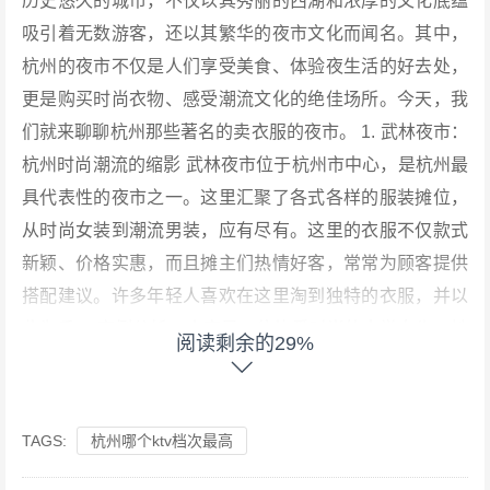
历史悠久的城市，不仅以其秀丽的西湖和浓厚的文化底蕴
吸引着无数游客，还以其繁华的夜市文化而闻名。其中，
杭州的夜市不仅是人们享受美食、体验夜生活的好去处，
更是购买时尚衣物、感受潮流文化的绝佳场所。今天，我
们就来聊聊杭州那些著名的卖衣服的夜市。 1. 武林夜市：
杭州时尚潮流的缩影 武林夜市位于杭州市中心，是杭州最
具代表性的夜市之一。这里汇聚了各式各样的服装摊位，
从时尚女装到潮流男装，应有尽有。这里的衣服不仅款式
新颖、价格实惠，而且摊主们热情好客，常常为顾客提供
搭配建议。许多年轻人喜欢在这里淘到独特的衣服，并以
此为乐。 案例分析：小李是一位热爱时尚的大学女生，她
阅读剩余的29%
每个周末都会去武林夜市“淘宝”。有一次，她在这里发现
了一件设计独特的复古连衣裙，穿上后立刻成为朋友们的
焦点。从此，小李成了武林夜市的常客，并在这里找到了
TAGS:
杭州哪个ktv档次最高
属于自己的风格。 2. 吴山夜市：传统与现代的融合 吴山