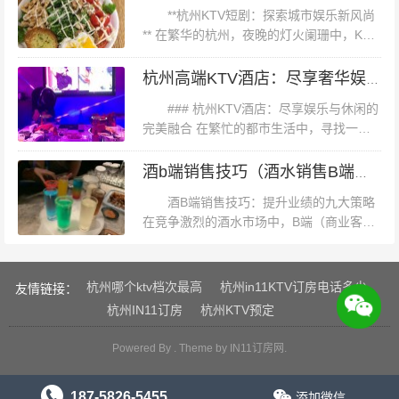
求。尤其是鞋子，作为着装的重...
留住顾客。 **四、黄金场KTV的未来展望** 随着科技的不
**杭州KTV短剧：探索城市娱乐新风尚
断发展和社会需求的不断变化，杭州的黄金场KTV也在不
** 在繁华的杭州，夜晚的灯火阑珊中，KTV
不仅仅是一个唱歌的场所，它更成为了演绎
断创新和升级。未来，我们期待看到更多具有创意和特色
各种故事、展现创意与才华的舞台。近年
杭州高端KTV酒店：尽享奢华娱乐与住宿体验
的KTV场所涌现出来，为市民和游客提供更加丰富多彩的
来，随着短视频平台的兴起，...
### 杭州KTV酒店：尽享娱乐与休闲的
夜生活体验。同时，也希望这些场所能够继续秉承“顾客至
完美融合 在繁忙的都市生活中，寻找一处
上”的服务理念，为每一位顾客带来难忘的唱歌时光。 杭
既能放松身心又能享受娱乐的场所成为了许
州黄金场KTV作为城市夜生活的璀璨明珠，不仅丰富了市
多人的追求。杭州，这座历史悠久而又充满
酒b端销售技巧（酒水销售B端策略与实战技巧）
现代气息的城市，以其独特的魅...
民的业余生活，也为城市的发展注入了新的活力。让我们
酒B端销售技巧：提升业绩的九大策略
一同期待这个行业的持续繁荣与发展！
在竞争激烈的酒水市场中，B端（商业客
户）销售成为企业增长的关键。为了在众多
竞争对手中脱颖而出，掌握有效的销售技巧
至关重要。本文将分享九大酒B端销售...
杭州哪个ktv档次最高
杭州in11KTV订房电话多少
友情链接：
杭州IN11订房
杭州KTV预定
Powered By . Theme by
IN11订房网
.
187-5826-5455
添加微信