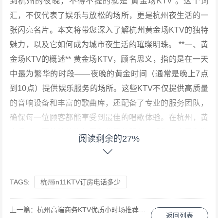
到杭州的夜晚，不得不提的就是“黄金场KTV”。这个词
汇，不仅代表了娱乐与放松的场所，更是杭州夜生活的一
张闪亮名片。本文将带您深入了解杭州黄金场KTV的独特
魅力，以及它如何成为城市夜生活的璀璨明珠。 **一、黄
金场KTV的概述** 黄金场KTV，顾名思义，指的是在一天
中最为繁华的时段——夜晚的黄金时间（通常是晚上7点
到10点）提供娱乐服务的场所。这些KTV不仅提供高质量
的音响设备和丰富的歌曲库，还配备了专业的服务团队，
确保每一位顾客都能享受到最佳的唱歌体验。在杭州，黄
金场KTV因其独特的氛围和优质的服务，成为了市民和游
阅读剩余的27%
客们夜晚休闲的首选之地。 **二、黄金场KTV的特色服务*
* 1. **豪华包厢**：杭州的许多黄金场KTV都拥有豪华的包
厢设计，从简约现代到古典奢华，各种风格应有尽有。包
TAGS:
杭州in11KTV订房电话多少
厢内配备先进的音响设备，让每一位歌者都能感受到音乐
的震撼。 2. **丰富歌库**：无论是流行金曲、经典老歌还
上一篇：
杭州高端商务KTV优质小时场推荐：尊享奢华娱乐体验
返回列表