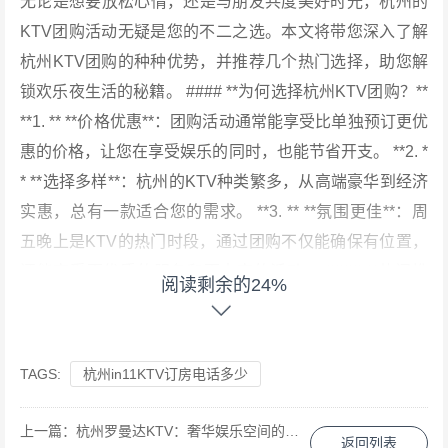
无论是想要放松心情，还是与朋友共度美好时光，杭州的
KTV团购活动无疑是您的不二之选。本文将带您深入了解
杭州KTV团购的种种优势，并推荐几个热门选择，助您解
锁欢乐夜生活的秘籍。 #### **为何选择杭州KTV团购？**
**1. ** **价格优惠**：团购活动通常能享受比单独预订更优
惠的价格，让您在享受娱乐的同时，也能节省开支。 **2. *
* **选择多样**：杭州的KTV种类繁多，从高端豪华到经济
实惠，总有一款适合您的需求。 **3. ** **氛围更佳**：周
五晚上是KTV的热门时段，通过团购不仅能确保有位置，
还能享受更优质的服务和更丰富的活动。 #### **热门推
阅读剩余的24%
荐：杭州KTV团购** **1. ** **“梦幻之夜”KTV** 位于杭州市
中心的“梦幻之夜”KTV，以其豪华的装修和优质的服务赢
得了众多顾客的青睐。周五晚上，他们推出了特别团购优
TAGS:
杭州in11KTV订房电话多少
惠，包括免费小吃、饮料以及打折酒水。此外，还有抽奖
活动，奖品包括免费包厢升级和精美礼品。 **2. ** **“音乐
上一篇：
杭州罗曼达KTV：奢华娱乐空间的设计与创意打造
返回列表