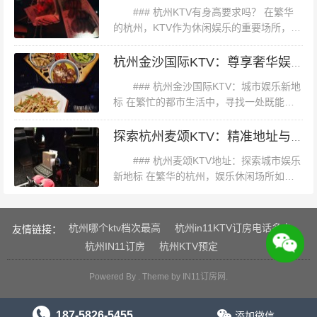
和鹽酥雞下午5點前下單還打八折噢服...
过团购预订了大型包厢和酒水套餐，还额外加购了小吃和
### 杭州KTV有身高要求吗？ 在繁华
水果拼盘。整个晚上，员工们在轻松愉快的氛围中尽情歌
的杭州，KTV作为休闲娱乐的重要场所，吸
引了众多市民和游客的目光。然而，对于初
唱、交流，不仅增进了彼此的了解，还提升了团队士气。
次踏入这些娱乐场所的人来说，一个常见的
杭州金沙国际KTV：尊享奢华娱乐新体验
这次团建活动的成功，得益于团购带来的价格优惠和优质
问题便是：**杭州KTV是...
### 杭州金沙国际KTV：城市娱乐新地
服务。 #### **总结** 杭州的KTV团购活动为市民和游客提
标 在繁忙的都市生活中，寻找一处既能放
供了丰富的娱乐选择。无论是家庭聚会、朋友聚会还是公
松身心，又能体验高品质娱乐的场所，成为
司团建，都能在这里找到适合
了许多人的追求。杭州，这座历史悠久而又
探索杭州麦颂KTV：精准地址与娱乐新地标
充满活力的城市，近年来在休闲...
### 杭州麦颂KTV地址：探索城市娱乐
新地标 在繁华的杭州，娱乐休闲场所如繁
星点点，而**麦颂KTV**无疑是其中一颗璀
璨的明星。作为集音乐、美食、社交于一体
的综合性娱乐场所，麦颂...
杭州哪个ktv档次最高
杭州in11KTV订房电话多少
友情链接：
杭州IN11订房
杭州KTV预定
Powered By . Theme by
IN11订房网
.
187-5826-5455
添加微信