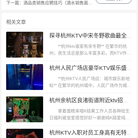
之声”KTV** “音乐之声”KTV以其丰富的曲库和舒适的包间
下一篇：
酒品类销售应聘技巧（酒水销售面试策略：以独特视角探索成功之道）
环境著称。周五晚上，他们提供多种团购套餐，包括“欢乐
时光”套餐和“星光璀璨”套餐，分别适合小型聚会和大型派
相关文章
对。此外，他们还推出“买一赠一”活动，让您的夜晚更加
探寻杭州KTV中宋冬野歌曲最全的场所
超值。 **3. ** **“皇家一号”KTV** 作为杭州的高端KTV之
**杭州ktv谁家有宋冬野** 在繁华的杭
一，“皇家一号”以其奢华的装潢和一流的服务吸引了众多
州，夜生活总是那么丰富多彩，而KTV作为
高端客户。周五晚上，他们推出了专属团购优惠，包括免
娱乐消遣的重要场所，更是成为了人们放松
费接送服务、专属服务员以及定制酒水单。此外，他们还
身心、享受音乐的首选。在众多歌手中，宋
杭州人民广场店豪华KTV娱乐盛宴
冬野以其独特的音乐风格和...
定期举办主题派对，如“经典老歌之夜”、“摇滚狂欢夜”，让
**杭州KTV人民广场店：城市娱乐新地
您的夜晚更加丰富多彩。 #### **如何参与团购？** 参与杭
标** 在繁华的杭州城中，人民广场作为城市
的心脏地带，不仅承载着历史的厚重，更成
州KTV团购非常简单。您只需通过各大团购网站或APP搜
为了现代娱乐的聚集地。而在这片充满活力
杭州余杭区良渚街道附近ktv招聘包厢陪唱,求职应聘
索相关活动，选择心仪的套餐并下单即可。部分商家还支
的土地上，**杭州KTV人...
拿着蛋糕来唱K结果工作人员各种给生
持电话预订或现场预订，确保您能顺利享受优惠。 #### **
日福利被宠爱感觉好好～谢谢纯K超爱纯K
案例分析：某公司周五团建** 某科技公司为了增强团队凝
爱纯K奶茶盐酥鸡还有地瓜薯条爱泰式炒饭,
聚力，选择周五晚上在“梦幻之夜”KTV进行团建活动。通
音效滿分曲庫很全基本都有強烈推薦花枝丸
杭州KTV入职对员工身高有无特定要求？