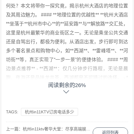
何处？本文将带你一探究竟，揭示杭州大酒店的地理位置
及其周边魅力。 #### **地理位置的优越性** **杭州大酒店
**坐落于**杭州市中心**的**延安路**与**解放路**交汇处，
这里是杭州最繁华的商业街区之一。无论是乘坐公共交通
还是自驾出行，都极为便利。从酒店出发，步行即可到达
多个著名景点和购物中心，如**西湖**、**雷峰塔**、**河
坊街**等，真正实现了“一步一景”的便捷体验。 #### **周
边景点推荐** - **西湖**：仅几分钟步行路程，无论是晨
跑、夜游还是品味龙井茶，西湖都是不可错过的选择。 - *
阅读剩余的26%
*雷峰塔**：作为《白蛇传》的标志性地点，雷峰塔不仅承
载着丰富的历史文化，其独特的造型也使之成为拍照打卡
的热门地点。 - **河坊街**：一条充满古色古香的街道，这
TAGS:
杭州in11KTV订房电话多少
里不仅有各式各样的传统小吃，还有丰富的手工艺品和纪
念品店，是体验杭州传统文化的好去处。 #### **交通方式
上一篇：
杭州in11ktv奢华大堂：尽享高端娱乐新体验
的多样性** - **公共交通**：杭州大酒店周边有多条公交线
返回列表