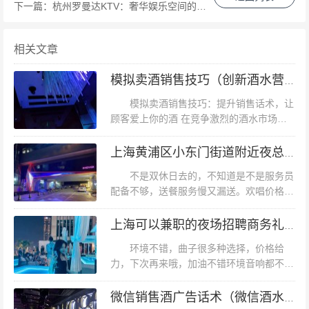
下一篇：
杭州罗曼达KTV：奢华娱乐空间的设计与创意打造
路和地铁站点，如地铁1号线“龙翔桥”站，距离酒店仅数百
米之遥，轻松连接杭州各大区域。 - **自驾出行**：酒店设
相关文章
有地下停车场，提供充足的停车位，方便自驾游客。 - **
出租车/网约车**：无论是从机场还是火车站，只需简单告
模拟卖酒销售技巧（创新酒水营销艺术：策略性模拟销售实战指南）
知目的地为“杭州大酒店”，即可轻松抵达。 #### **酒店设
模拟卖酒销售技巧：提升销售话术，让
施与服务** 杭州大酒店不仅地理位置优越，其内部设施和
顾客爱上你的酒 在竞争激烈的酒水市场
中，掌握有效的销售技巧至关重要。这不仅
服务同样令人称赞。酒店拥有豪华客房、商务中心、健身
能够帮助您提高销售额，还能提升顾客的满
上海黄浦区小东门街道附近夜总会招聘酒水促销员,生意好好上班的
房、SPA中心等，为宾客提供全方位的舒适体验。无论是
意度和忠诚度。本文将介绍一些实用的卖...
不是双休日去的，不知道是不是服务员
商务出差还是休闲度假，这里都能满足你的各种需求。 ##
配备不够，送餐服务慢又漏送。欢唱价格倒
## **案例分析：商务与休闲的完美融合** 张先生是一位经
还算实惠。第二次来的纯k，不过还是第一
次点这里的食物，大赞这里的奇异果芦荟特
常往返杭州的商务人士，他选择入住杭州大酒店的一个重
上海可以兼职的夜场招聘商务礼仪,ktv最容易被选中的穿搭
饮，非常清爽，边唱边饮很滋润还点了披...
要原因就是其地理位置的优越性。“每次来杭州，我都住在
环境不错，曲子很多种选择，价格给
酒店里。这里不仅交通便利，周边景点丰富，而且酒店的
力，下次再来哦，加油不错环境音响都不错
的，可以的。好。第一次中霸王餐奖，免费
服务和设施都非常到位，让我能够高效地完成工作之余，
任意4小时欢唱。因为今天是我妈生日，特
微信销售酒广告话术（微信酒水营销创意沟通话术）
还能轻松享受休闲时光。”张先生的经历，正是杭州大酒店