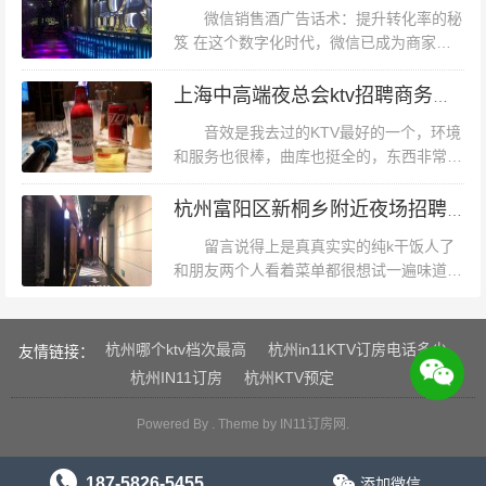
意提前两天打电话预定的中包，还特别让
微信销售酒广告话术：提升转化率的秘
他...
凭借其独特优势吸引众多宾客的真实写照。 综上所述，杭
笈 在这个数字化时代，微信已成为商家与
州大酒店不仅是一个住宿的地点，更是连接杭州繁华商业
消费者沟通的重要平台。对于酒类产品而
言，微信销售不仅是一个销售渠道，更是一
区与美丽自然景观的桥梁。无论你是寻求便利的商务旅
上海中高端夜总会ktv招聘商务接待,有没有技能培训
个展示品牌文化和产品特色的绝佳机会。...
客，还是渴望探索城市魅力的游客，这里都是不可多得的
音效是我去过的KTV最好的一个，环境
选择。希望本文能为你解答“杭州大酒店在哪”的疑问，并
和服务也很棒，曲库也挺全的，东西非常好
吃朋友生日在这里聚会，老板给了最大包
助你更好地规划你的杭州之旅。
间，居然还跃层，很赞哦音效还不错，价格
杭州富阳区新桐乡附近夜场招聘女服务生,招聘信息靠谱吗？
超划算，很好，推荐工作.上海中高端夜...
留言说得上是真真实实的纯k干饭人了
和朋友两个人看着菜单都很想试一遍味道都
蛮好的性价比很高～薄荷环境&服务铃服
务：环境和服务都还蛮赞的包房的隔音效果
很好服务更加没话说了哈哈～每次...
杭州哪个ktv档次最高
杭州in11KTV订房电话多少
友情链接：
杭州IN11订房
杭州KTV预定
Powered By . Theme by
IN11订房网
.
187-5826-5455
添加微信