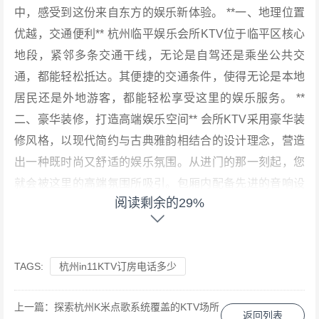
中，感受到这份来自东方的娱乐新体验。 **一、地理位置
优越，交通便利** 杭州临平娱乐会所KTV位于临平区核心
地段，紧邻多条交通干线，无论是自驾还是乘坐公共交
通，都能轻松抵达。其便捷的交通条件，使得无论是本地
居民还是外地游客，都能轻松享受这里的娱乐服务。 **
二、豪华装修，打造高端娱乐空间** 会所KTV采用豪华装
修风格，以现代简约与古典雅韵相结合的设计理念，营造
出一种既时尚又舒适的娱乐氛围。从进门的那一刻起，您
就会被这里的高端氛围所吸引。包厢内配备先进的音响设
阅读剩余的29%
备、高清LED屏幕以及舒适的沙发座椅，让您在享受音乐
的同时，也能感受到视觉与听觉的双重盛宴。 **三、丰富
曲库，满足个性化需求** 作为一家高端娱乐会所KTV，我
TAGS:
杭州in11KTV订房电话多少
们深知每一位顾客都有自己独特的音乐品味。因此，我们
精心挑选了海量歌曲，涵盖了流行、摇滚、爵士、古典等
上一篇：
探索杭州K米点歌系统覆盖的KTV场所
多种音乐风格。无论您是哪一种音乐爱好者，都能在这里
返回列表