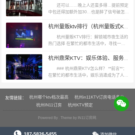
曲挺全的。而且便宜杭州哪家夜总会招聘...
还可以……晚上人还蛮多得…提前预定
的口碑和信誉。 总之，杭州临平娱乐会所KTV以其独特的
中包还得加额外加30…也是醉了信号破怎么
魅力吸引了众多追求高品质娱乐体验的顾客。在这里您可
解决啊，每次去无服务也是醉了音响效果一
以尽情释放压力、享受音乐带来的快乐与放松。如果您正
般，但是装修不错，蛮好的，来了很多次
杭州量贩ktv排行（杭州量贩式KTV热门榜单新视角）
了，有点不爽的就是吃过饭买的奶茶一直...
在寻找一处理想的娱乐休闲场所不妨来杭州临平娱乐会所
杭州量贩KTV排行：解锁城市夜生活的
KTV体验一番吧！
热门选择 在繁忙的都市生活中，寻找一处
释放压力、享受音乐与欢聚的场所，成为了
许多人夜晚的“小确幸”。杭州，这座历史悠
杭州鼎荣KTV：娱乐体验、服务质量与氛围全面评测
久而又充满活力的城市，其夜生活...
### 杭州鼎荣KTV怎么样？ **前言**：
在繁忙的都市生活中，娱乐消遣成为了人们
放松身心的重要方式之一。而KTV作为集唱
歌、聚会、放松于一体的绝佳场所，备受青
睐。今天，我们就...
杭州哪个ktv档次最高
杭州in11KTV订房电话多少
友情链接：
杭州IN11订房
杭州KTV预定
Powered By . Theme by
IN11订房网
.
187-5826-5455
添加微信