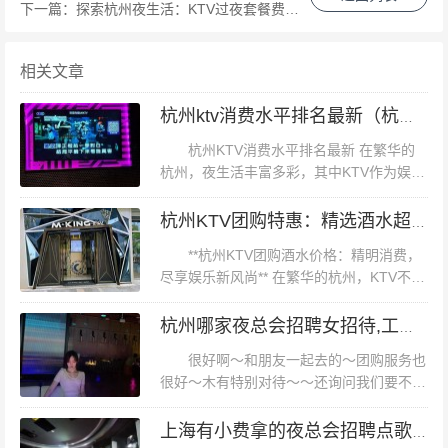
下一篇：
探索杭州夜生活：KTV过夜套餐费用全解析
找到心仪的曲目。此外，我们还支持在线点歌功能，让您
随时随地享受个性化的音乐体验。 **四、优质服务，贴心
相关文章
关怀每一位顾客** 在杭州临平娱乐会所KTV，我们始终将
顾客的需求放在首位。我们的服务团队经过专业培训，以
杭州ktv消费水平排名最新（杭州KTV消费实力新排名出炉）
热情周到的态度迎接每一位顾客的到来。从迎宾接待到包
杭州KTV消费水平排名最新 在繁华的
厢服务，从酒水饮料到小吃零食，我们力求在每一个细节
杭州，夜生活丰富多彩，其中KTV作为娱乐
消遣的重要场所，一直备受市民和游客的喜
上都做到尽善尽美。在这里，您不仅可以享受到高品质的
爱。然而，对于初来乍到的消费者来说，了
杭州KTV团购特惠：精选酒水超值套餐
音乐服务，还能感受到家一般的温馨与关怀。 **五、案例
解杭州KTV的消费水平排名显得...
**杭州KTV团购酒水价格：精明消费，
分析：顾客好评如潮** 自开业以来，杭州临平娱乐会所KT
尽享娱乐新风尚** 在繁华的杭州，KTV不仅
V凭借其卓越的品质和优质的服务赢得了广大顾客的青
是朋友聚会、公司团建的首选之地，更是放
睐。许多顾客在社交媒体上分享了他们的美好体验。例
松心情、释放压力的好去处。然而，如何在
杭州哪家夜总会招聘女招待,工作时间和排班制度是怎样的？
享受音乐与欢聚的同时，又...
如，张先生在一次生日聚会中选择了我们的会所KTV作为
很好啊～和朋友一起去的～团购服务也
庆祝地点。他称赞道：“这里的装修豪华、设备先进、服务
很好～木有特别对待～～还询问我们要不要
办会员～说是现在办有优惠曲库没有万达对
周到，让我和朋友们度过了一个难忘的夜晚。”这些真实的
面那家全，设施还是很新的。音箱很好，歌
上海有小费拿的夜总会招聘点歌公主,做夜场做高端还是中端好
反馈不仅证明了我们的实力与优势，也为我们赢得了良好