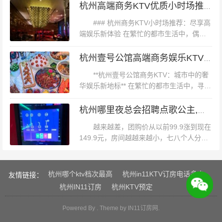
举办私人派对。 总结 综上所述，杭州天鹅湖KTV在消费方
种关键的方法，帮助您在葡萄酒销售中脱颖
杭州高端商务KTV优质小时场推荐：尊享奢华娱乐体验
而出，提升业绩。 一、深入了解葡...
面既合理又透明。无论是散客还是团体顾客，都能在这里
### 杭州商务KTV小时场推荐：尽享高
找到适合自己的消费模式。加之优雅的环境和优质的服
端娱乐新体验 在繁忙的都市生活中，偶尔
的放松与娱乐成为了人们追求品质生活的重
务，使得这里成为了杭州娱乐休闲场所中的佼佼者。如果
要方式。杭州，这座历史悠久而又充满现代
杭州壹号公馆高端商务娱乐KTV尊享体验
您正在寻找一个适合聚会或放松的场所，不妨考虑一下天
气息的城市，以其独特的魅力吸...
**杭州壹号公馆商务KTV：城市中的奢
鹅湖KTV吧！
华娱乐新地标** 在繁忙的都市生活中，寻找
一处既能放松身心又能彰显品味的娱乐场
所，成为了许多商务人士和高端消费者的追
杭州哪里夜总会招聘点歌公主,有身高要求吗？
求。杭州，这座历史悠久而又充...
越来越差，团购价从以前99.9涨到现在
149.9元，房间越越来越小，七八个人分个
小房间，太差劲了****垃圾这地方，乱收
费，暴力拉扯，耍无赖，一群流氓**。咪音
不大好，感觉卡K不是很爽...
杭州哪个ktv档次最高
杭州in11KTV订房电话多少
友情链接：
杭州IN11订房
杭州KTV预定
Powered By . Theme by
IN11订房网
.