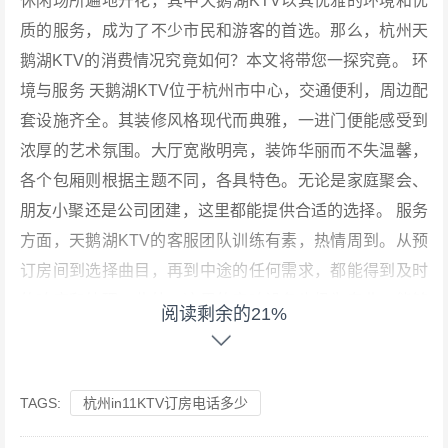
休闲场所遍地开花，其中天鹅湖KTV以其优雅的环境和优
质的服务，成为了不少市民和游客的首选。那么，杭州天
鹅湖KTV的消费情况究竟如何？本文将带您一探究竟。 环
境与服务 天鹅湖KTV位于杭州市中心，交通便利，周边配
套设施齐全。其装修风格现代而典雅，一进门便能感受到
浓厚的艺术氛围。大厅宽敞明亮，装饰华丽而不失温馨，
各个包厢则根据主题不同，各具特色。无论是家庭聚会、
朋友小聚还是公司团建，这里都能提供合适的选择。 服务
方面，天鹅湖KTV的客服团队训练有素，热情周到。从预
订房间到选择曲目，再到中途的任何需求，都能得到及时
的响应和处理。此外，这里的音响设备也极为专业，能够
阅读剩余的21%
还原每一个音符，为K歌爱好者带来极致的听觉享受。 消
费概况 天鹅湖KTV的消费模式较为灵活，既提供按小时计
费的散客服务，也支持包场和会员服务。对于普通散客而
TAGS:
杭州in11KTV订房电话多少
言，每小时的费用大约在80-120元之间，包含免费茶水和