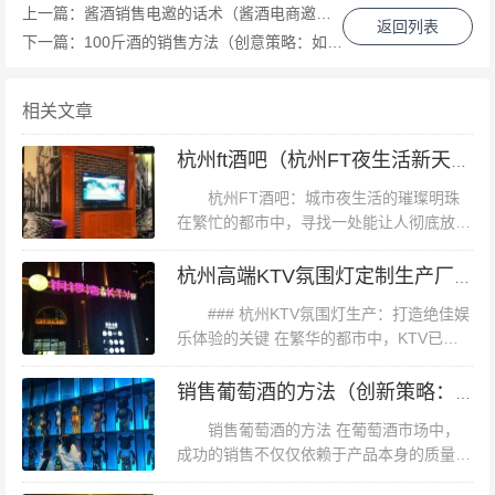
小吃。如果需要额外购买酒水或小吃，价格也较为合理，
上一篇：
酱酒销售电邀的话术（酱酒电商邀约沟通新策略：精准话术提升销售效能）
返回列表
市场均价左右。 如果是团体消费或选择包场服务，价格会
下一篇：
100斤酒的销售方法（创意策略：如何高效推广与售出100斤酒品）
更为优惠。包场服务一般适用于公司活动或大型聚会，需
要提前预订并支付定金。具体价格根据人数和所选包厢类
相关文章
型而定，但总体来说性价比很高。 此外，天鹅湖KTV还推
杭州ft酒吧（杭州FT夜生活新天地）
出了一系列会员优惠活动。成为会员后，不仅能享受折扣
杭州FT酒吧：城市夜生活的璀璨明珠
优惠，还能在生日当天获得免费包厢和专属礼品。对于经
在繁忙的都市中，寻找一处能让人彻底放
常光顾的顾客来说，这无疑是一个不错的选择。 案例分析
松，忘却日常烦恼的地方，成为了许多都市
张先生是一位音乐爱好者，经常与朋友相约去KTV放松。
人的追求。杭州，这座被誉为“人间天堂”的
杭州高端KTV氛围灯定制生产厂家
城市，不仅以其秀丽的自然风光和深...
他选择天鹅湖KTV的原因不仅是这里的环境和服务好，更
### 杭州KTV氛围灯生产：打造绝佳娱
重要的是消费透明、合理。在一次公司团建活动中，他们
乐体验的关键 在繁华的都市中，KTV已经
成为人们休闲娱乐的重要场所。而一个成功
选择了包场服务，并提前预订了大型包厢。活动当天，不
的KTV，不仅需要有优质的音响设备，还需
销售葡萄酒的方法（创新策略：解锁葡萄酒销售的独特路径）
仅有专业的音响设备支持，还有丰富的酒水和小吃供应。
要有独特且富有氛围的灯光...
销售葡萄酒的方法 在葡萄酒市场中，
整个活动氛围热烈而有序，员工们纷纷表示非常满意。事
成功的销售不仅仅依赖于产品本身的质量，
后，张先生还成为了天鹅湖KTV的忠实会员，经常在这里
更需要一套有效的销售策略。本文将探讨几