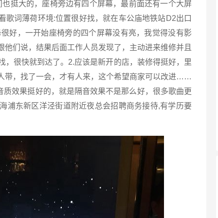
间也挺大的，座椅旁边有四个屏幕，最前面还有一个大屏
看歌词薄荷环境:位置很好找，就在车公庙地铁站D2出口
务很好，一开始座椅旁的四个屏幕没有亮，我觉得没有影
跟他们说，结果后面工作人员发现了，主动进来维修并且
难找，很快就到达了。2.应该是新开的店，装修得挺好，里
人带，找了一会，才有人来，这个希望商家可以改进……
，音质效果挺好的，就是隔音效果不是那么好，很多歌曲更
上海浦东新区洋泾街道附近夜总会招聘商务接待,有学历要