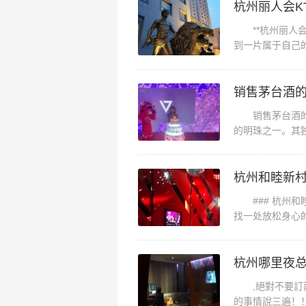
参加公司聚会的时候去的，ktv
杭州丽人会K
第一次找了个大房还是有点小，
**杭州丽人会K
下。曲库的歌曲数据挺全的，好多
到一片属于自己
佳去处。这家KTV
得好嗨呀。KTV里面的服务员态
来是怕我们在里面做什么坏事吧。
述，这歌声会在车公庙还算是性价
销售茅台酒的秘
区洋泾街道附近夜总会招聘商务接
的明珠之一。其
友心中的至臻之选
好，环境也行，话筒音质也蛮好的
杭州和睦新村
### 杭州和
找一处放松身心
活力的城市，以其
杭州哪里夜总
,絕對不要訂兩
的事情說三遍！