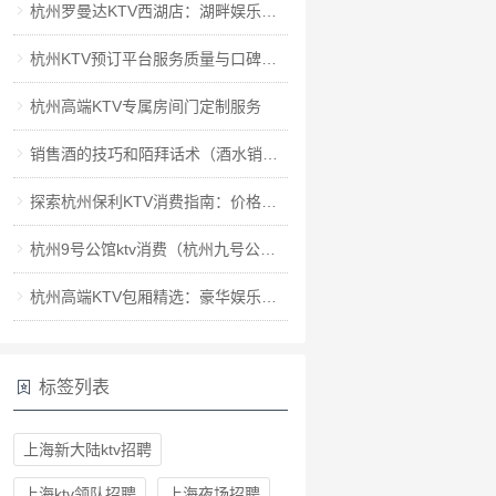
杭州罗曼达KTV西湖店：湖畔娱乐新地标
杭州KTV预订平台服务质量与口碑评价
杭州高端KTV专属房间门定制服务
销售酒的技巧和陌拜话术（酒水销售艺术：创新策略与高效初接触话术）
探索杭州保利KTV消费指南：价格、规则及体验全解析
杭州9号公馆ktv消费（杭州九号公馆：探索高端KTV娱乐新体验）
杭州高端KTV包厢精选：豪华娱乐新体验
标签列表
上海新大陆ktv招聘
上海ktv领队招聘
上海夜场招聘