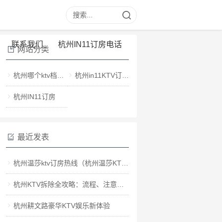
联系我们
杭州IN11订房电话
网站分类
杭州哪个ktv档次最高
杭州in11KTV订房电话多少
杭州IN11订房
最近发表
杭州温莎ktv订房热线（杭州温莎KTV预约热线）
杭州KTV拆除全攻略：流程、注意事项与环保指南
杭州耕文路豪华KTV娱乐新体验