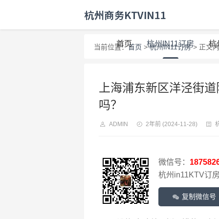
首页
杭州IN11订房
杭
当前位置：
首页
>
杭州IN11订房
> 正文
上海浦东新区洋泾街道
吗？
ADMIN
2年前
(2024-11-28)
微信号：
187582
杭州in11KTV订房
复制微信号