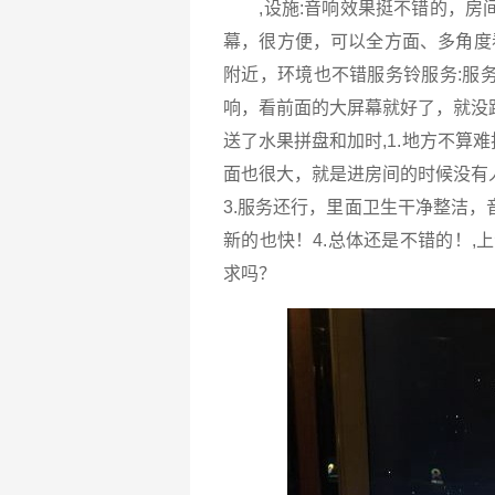
,设施:音响效果挺不错的，房
幕，很方便，可以全方面、多角度
附近，环境也不错服务铃服务:服
响，看前面的大屏幕就好了，就没
送了水果拼盘和加时,1.地方不算
面也很大，就是进房间的时候没有
3.服务还行，里面卫生干净整洁
新的也快！4.总体还是不错的！,
求吗？