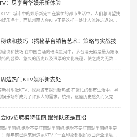
的地址比较好找，招聘的环境不错，装修得挺高档的，不过
TV：尽享奢华娱乐新体验
都坐不下所有的人，后来加钱换了个超大带卫生间的才坐
TV：城市中的娱乐新宠** 在繁忙的都市生活中，人们总渴望找
老歌新歌都有，而且音效音质都还不错，我们在里面都唱
的娱乐净土，而杭州丽人会KTV正是这样一处让人流连忘返的绝
不仅以其豪华的装...
度不错，就是会时不时的跑过来偷偷瞄一下我们在干嘛，想
不过这个KTV有点不好的地方就是小吃偏贵了点。综上所
销售茅台酒的秘诀和技巧（揭秘茅台销售艺术：策略与实战技巧全解析）
比比较高了。生日，聚会等可以选择一去。,上海浦东新
诀和技巧 在中国白酒的璀璨星河中，茅台酒无疑是最为耀眼
待,有学历要求吗？ 可以，门口有停车场，服务态度也很
独特的酱香、悠久的历史以及深厚的文化底蕴，使之成为无数酒
。然而，如何有效销售这一高端...
，就是没有陪酒的小姐姐，一个人太无聊了，以后会经常
来，
周边热门KTV娱乐新去处
睦新村附近KTV：探索城市娱乐新热点 在繁忙的都市生活中，寻
的娱乐场所成为了许多人的需求。杭州，这座历史悠久而又充满
独特的文化魅力和丰富的...
会ktv招聘模特佳丽,跟领队还是直招
點半開唱,絕對不要訂兩點半開唱,絕對不要訂兩點半開唱重要
！！幾年前已經來過這家KTV了一直印象都很好歌曲齊全環境清