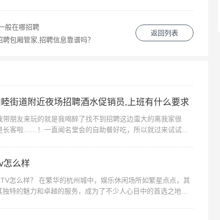
一般在哪招聘
返回列表
招聘包厢管家,招聘信息靠谱吗？
睦街道附近夜场招聘酒水促销员,上班有什么要求
朋友来玩的就是我喝醉了找不到招聘这边蛮大的离我家很
是长客啦……！一直闻名堂会的自助餐好吃，所以就过来试试
槽点，团购必须提前一天预定，没有预定...
tv怎么样
V怎么样？ 在繁华的杭州城中，娱乐休闲场所如繁星点点，其
以其独特的魅力和卓越的服务，成为了不少人心目中的首选之地。
V究竟怎么样呢？让我们一...