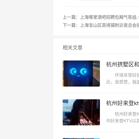
上一篇：
上海哪里酒吧招聘包厢气氛组,
下一篇：
上海宝山区高境镇附近夜总会
相关文章
杭州拱墅区和
环境非常好我带
近，音质赞，我
了，堂会一直有个
杭州好来登k
杭州好来登KT
中好来登KTV
那么，好来登KT