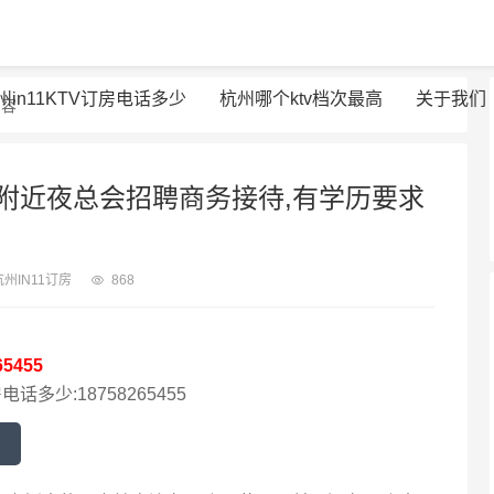
州in11KTV订房电话多少
杭州哪个ktv档次最高
关于我们
内容
附近夜总会招聘商务接待,有学历要求
杭州IN11订房
868
65455
电话多少:18758265455