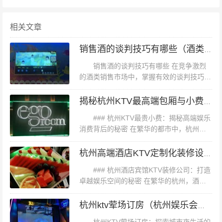
吃、饮料、专业音响设备等，这些都会增加价格。 3. **时
间段**：高峰时段（如周末、节假日）价格通常会上涨。
相关文章
4. **包厢类型**：不同大小的包厢价格自然不同，大型包
销售酒的谈判技巧有哪些（酒类销售中的独特谈判策略与艺术）
厢的价格通常更高。 #### **三、案例分析：某高端KTV与
销售酒的谈判技巧有哪些 在竞争激烈
平价KTV的对比** **高端KTV（如某国际品牌）**： - **价
的酒类销售市场中，掌握有效的谈判技巧是
格**：大型包厢价格在500-800元/小时。 - **服务**：提供
取得成功的关键。良好的谈判技巧不仅能提
高档酒水、小吃，专业音响设备，以及优质的客户服务。
升客户的购买意愿，还能帮助你在价格、产
揭秘杭州KTV最高端包厢与小费内幕：奢华享受背后的天价账单
品组合和客户服务等方面取得更多优势...
- **环境**：装修豪华，氛围优雅，适合商务宴请或高端聚
### 杭州KTV最贵小费：揭秘高端娱乐
会。 **平价KTV（如某社区型KTV）**： - **价格**：小型
消费背后的秘密 在繁华的都市中，杭州以
其独特的文化魅力和丰富的娱乐资源，吸引
包厢价格在80-120元/小时。 - **服务**：提供基础酒水和
了无数寻求放松与娱乐的游客与居民。其
杭州高端酒店KTV定制化装修设计与施工一体化服务
小吃，音响设备较为普通。 - **环境**：装修简洁，氛围轻
中，KTV作为社交与放松的热门...
### 杭州酒店宾馆KTV装修公司：打造
松，适合朋友聚会或家庭娱乐。 通过对比可以看出，高端
卓越娱乐空间的秘密 在繁华的杭州，酒
KTV在服务和环境上更胜一筹，而平价KTV则更加经济实
店、宾馆与KTV等娱乐场所如雨后春笋般涌
惠，适合日常娱乐。 #### **四、如何选择合适的KTV** 在
现，为市民与游客提供了丰富的休闲娱乐选
杭州ktv荤场订房（杭州娱乐会所预订包厢）
择。然而，在这些光鲜亮丽的场...
选择KTV时，您可以根据自己的需求和预算进行权衡。如