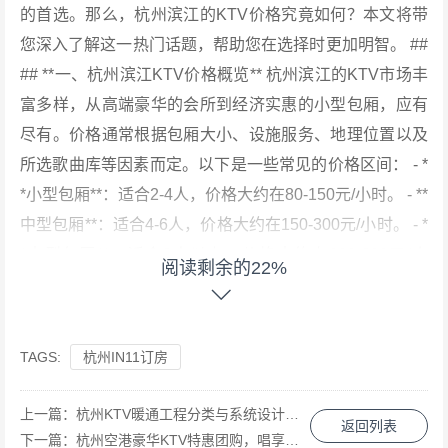
的首选。那么，杭州滨江的KTV价格究竟如何？本文将带
您深入了解这一热门话题，帮助您在选择时更加明智。 ##
## **一、杭州滨江KTV价格概览** 杭州滨江的KTV市场丰
富多样，从高端豪华的会所到经济实惠的小型包厢，应有
尽有。价格通常根据包厢大小、设施服务、地理位置以及
所选歌曲库等因素而定。以下是一些常见的价格区间： - *
*小型包厢**：适合2-4人，价格大约在80-150元/小时。 - **
中型包厢**：适合4-6人，价格大约在150-300元/小时。 - *
*大型包厢**：适合6人以上，价格大约在300-600元/小
阅读剩余的22%
时，甚至更高。 需要注意的是，这些价格仅供参考，具体
价格还需根据具体场所和时段进行调整。例如，周末和节
假日通常会比平日价格更高。 #### **二、影响价格的几个
TAGS:
杭州IN11订房
因素** 1. **地理位置**：位于市中心或繁华地段的KTV通
常价格更高，因为这些地方的租金和运营成本较高。 2. **
上一篇：
杭州KTV暖通工程分类与系统设计解析
返回列表
设施服务**：高端KTV提供的服务更加全面，如免费小
下一篇：
杭州空港豪华KTV特惠团购，唱享云端音乐盛宴