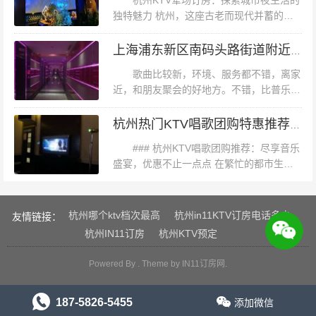
杭州KTV荤场订房：探索城市夜生活的
果您追求高品质的服务和环境，且预算充足，高端KTV无
独特魅力 杭州，这座古老而现代并蓄的城
市，以其西湖的秀美、文化的底蕴和经济的
疑是首选。如果您只是希望与朋友轻松聚会，对环境和服
活力吸引了无数游客与居民。然而，在繁忙
上海浦东新区南码头路街道附近夜总会招聘包厢服务员,求职应聘
务没有过高要求，那么平价KTV则更加合适。此外，提前
的都市生活中，人们也需要找到释放...
歌曲比较新，环境、服务都不错，离家
预约和了解具体优惠活动也可以帮助您节省一部分开支。
近，和朋友聚会的好地方。不错，比普乐迪
### 总结
装修好点，还有自助茶水还是过年来的这里
唱歌，朋友聚会，小吃要单独买，推个小车
杭州热门KTV唱歌团购特惠推荐指南
自己去选，老徐还选了个果盘，好多歌都...
### 杭州KTV唱歌团购推荐：尽享音乐
盛宴，优惠不止一点点 在繁忙的都市生活
中，偶尔的放松和娱乐成为了我们不可或缺
的一部分。而KTV，作为聚会、放松和享受
音乐的首选之地，更是受到了...
杭州哪个ktv档次最高
杭州in11KTV订房电话多少
友情链接：
杭州IN11订房
杭州KTV预定
Powered By . Theme by
IN11订房网
.
187-5826-5455
添加微信