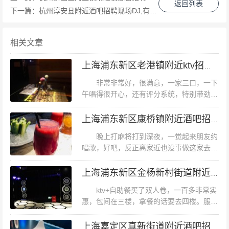
返回列表
下一篇：
杭州淳安县附近酒吧招聘现场DJ,有学历要求吗？
相关文章
上海浦东新区老港镇附近ktv招聘女招待,上班有什么要求
非常非常好，很满意，一家三口，一下
唱歌一直都是星聚会，环境设备都不错的地方很不错的娱
午唱得很开心，还有评分系统，特别带劲。
如果有活动，还会继续团购，就是当天去的
乐场所。。。。。。。杭州临安区河桥镇附近夜场招聘商
时候很忙，说要等一个半小时，我们就先下
上海浦东新区康桥镇附近酒吧招聘酒水促销员,招聘信息真实吗？
务接待,(不抽台费) 车公庙纯k（d2出口转个弯就是了）纯k
午家乐福超市逛逛，不到一小时就收到电...
的包间是出了名的难预定‼️‼️于是提前了一个多星期订到
晚上打麻将打到深夜，一觉起来朋友约
唱歌，好吧，反正离家近也没事做这家去了
啦！均下来超便宜疫情期间入口需要扫描两个二维码登记
不知道多少趟，在我还不会玩大众点评的时
才能进入防疫工作消毒工作做的很严谨！服务态度超级
候吧团建一唱歌就是这里以前团购都是需要
上海浦东新区金杨新村街道附近ktv招聘现场DJ,求职应聘
预约的，现在可能生意不咋的，不需要预...
好！咔咔咔也很出片呢！喝了珍珠奶茶纯k的卤肉饭也是很
ktv+自助餐买了双人卷，一百多非常实
好吃！下次要特意去纯k吃吃吃哈哈哈哈！,
惠，包间在三楼，拿餐的话要去四楼。服务
铃服务:很到位了，小姐姐态度非常好，服
务也很及时薄荷环境:很干净，隔音也不
上海嘉定区真新街道附近酒吧招聘现场DJ,(不够给补贴)