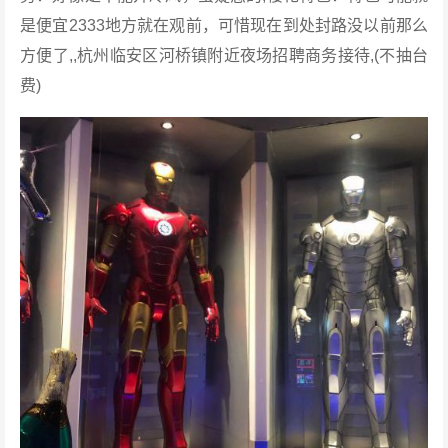
是便宜2333地方就在观前，可惜现在到处封路没以前那么
方便了,,杭州临安区河桥镇附近夜场招聘商务接待,(不抽台
费)