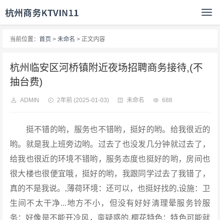
当前位置：
首页
>
未命名
> 正文内容
杭州临安区河桥镇附近夜场招聘商务接待,(不
抽台费)
ADMIN
2年前
(2025-01-03)
未命名
688
挺不错的哟，服务也不错哟，挺好的哟。给我很近的
哟。就是我上班旁边哟。过去了也没发几分钟就过去了，
给我也很近的环境不错哟，服务态度也挺好的哟，房间也
很大楼也很便宜哦，挺好的哟，我跟同学过去了我错了，
真的不是我说。,薄荷环境：还可以，也挺好找的,设施：卫
生间不太干净...地方不小，但没有好好清理晕服务铃服
务：好像是不能开冷风，蛮疑惑的,樱花特色：特色可能就