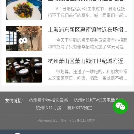
错，去过很多家ktv，这家环境是去...
6.1日陪程程小公主来过节，暴雨也抵
挡不了我们前行的脚步，喊上同事们一起聚
一聚，人多热闹，别小看这小六岁的娃儿太
给力，征服了在场的每个人，节奏感，音符
上海浦东新区惠南镇附近夜场招聘酒水促销员,可以兼全职
拿捏得很准，内力深厚，小宇宙爆发，...
今天下午到的哪里服务员说没有小招聘
和中招聘了只有豪华招聘又加了30元可是明
明有空的招聘为什么要给我加钱的招聘的分
明就是欺骗消费者总之一个字好，音响效果
杭州萧山区萧山钱江世纪城附近酒吧招聘包厢服务员,(不用交台费)
很满意，服务也好，是我定点K歌的地...
很划算，还送了一堆吃的，和朋友经常
去这家家庭日，吃饭，唱歌一条龙很不错无
语了跟同学约好来这家ktv为了确保能唱还
提前打过电话问前台前台不耐烦的说了明天
新开的～环境很好，这个团购很划算，没事的时候和朋友
一天都营业坐了一个多小时地铁来到这...
杭州哪个ktv档次最高
杭州in11KTV订房电话多少
友情链接：
唱唱歌也不错。环境一般，音效一般，不团购的话就很贵
杭州IN11订房
杭州KTV预定
了杭州临安区河桥镇附近夜场招聘商务接待,(不抽台费)
Powered By . Theme by
IN11订房网
.